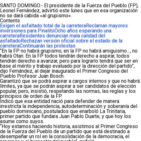
SANTO DOMINGO.- El presidente de la Fuerza del Pueblo (FP),
Leonel Fernández, advirtió este lunes que en esa organización
no se dará cabida «al grupismo».
Contents
Exigen el asfaltado total de la carretera
Reclaman mayores
inversiones para Pinalito
Ocho años esperando una
carretera
Residentes denuncian mala calidad del
asfaltado
Rechazan versión oficial sobre el estado de la
carretera
Continuarán las protestas
“En la FP no habrá grupismo; en la FP no habrá amiguismo…, no
habrá Otan. En la FP todos tendrán derecho a aspirar, todos
tendrán derecho a avanzar, pero para lograrlo tendrá que ser en
base al mérito y trabajo evaluado por la dirección del partido”,
dijo Fernández, al dejar inaugurado el Primer Congreso del
Pueblo Profesor Juan Bosch.
Garantizó que se podrá aspirar a cargos internos y que no habrá
límites, ya que se podrán aspirar a ser candidatos de elección
popular, pero, insistió, respetando las normas, las reglas y los
principios de orden de la FP.
Indicó que esa entidad nació para defender de manera
irrestricta la independencia, autodeterminación y soberanía del
pueblo dominicano, postulados que enarboló La Trinitaria,
primer partido que fundara Juan Pablo Duarte, y que hoy los
asume como suyos.
“Hoy estamos haciendo historia, asistimos al Primer Congreso
de la Fuerza del Pueblo de un partido que está destinado a
desempeñar un rol en la consolidación de la democracia, el