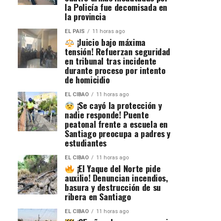
la Policía fue decomisada en
la provincia
EL PAIS
11 horas ago
¡Juicio bajo máxima
tensión! Refuerzan seguridad
en tribunal tras incidente
durante proceso por intento
de homicidio
EL CIBAO
11 horas ago
¡Se cayó la protección y
nadie responde! Puente
peatonal frente a escuela en
Santiago preocupa a padres y
estudiantes
EL CIBAO
11 horas ago
¡El Yaque del Norte pide
auxilio! Denuncian incendios,
basura y destrucción de su
ribera en Santiago
EL CIBAO
11 horas ago