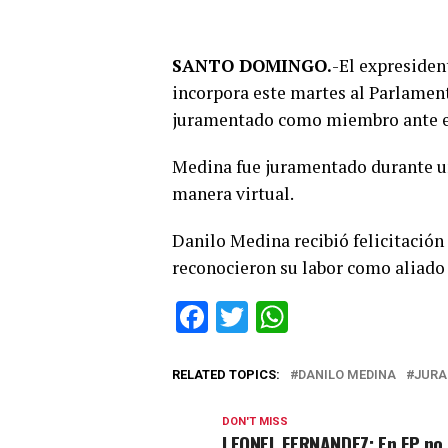
SANTO DOMINGO.
-El expreside
incorpora este martes al Parlamen
juramentado como miembro ante el
Medina fue juramentado durante un
manera virtual.
Danilo Medina recibió felicitació
reconocieron su labor como aliado 
Facebook
Twitter
WhatsApp
RELATED TOPICS:
DANILO MEDINA
JURA
DON'T MISS
LEONEL FERNANDEZ: En FP no