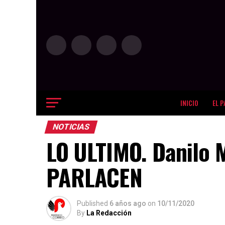
INICIO
EL P
NOTICIAS
LO ULTIMO. Danilo 
PARLACEN
Published
6 años ago
on
10/11/2020
By
La Redacción