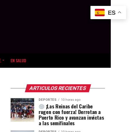
ES
E
EN SALUD
ARTICULOS RECIENTES
DEPORTES
10 horas ago
¡Las Reinas del Caribe
rugen con fuerza! Derrotan a
Puerto Rico y avanzan invictas
a las semifinales
DEPORTES
10 horas ago