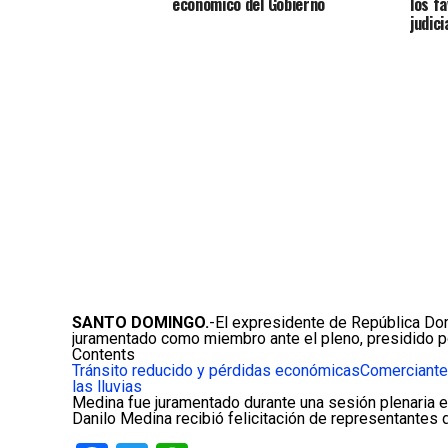
económico del Gobierno
los f
judici
SANTO DOMINGO.
-El expresidente de República Dom
juramentado como miembro ante el pleno, presidido p
Contents
Tránsito reducido y pérdidas económicas
Comerciante
las lluvias
Medina fue juramentado durante una sesión plenaria ex
Danilo Medina recibió felicitación de representantes 