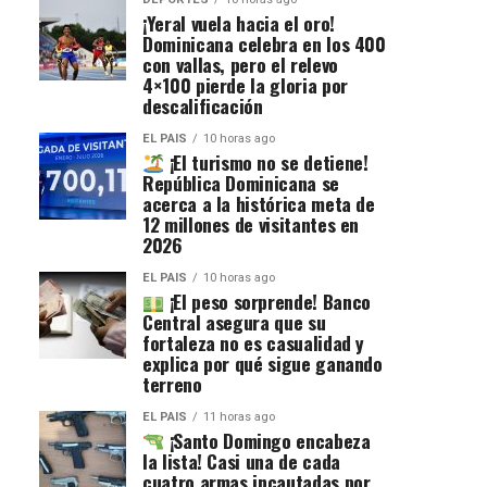
¡Yeral vuela hacia el oro!
Dominicana celebra en los 400
con vallas, pero el relevo
4×100 pierde la gloria por
descalificación
EL PAIS
10 horas ago
¡El turismo no se detiene!
República Dominicana se
acerca a la histórica meta de
12 millones de visitantes en
2026
EL PAIS
10 horas ago
¡El peso sorprende! Banco
Central asegura que su
fortaleza no es casualidad y
explica por qué sigue ganando
terreno
EL PAIS
11 horas ago
¡Santo Domingo encabeza
la lista! Casi una de cada
cuatro armas incautadas por