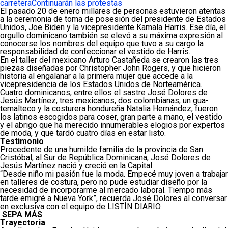
carretera
Continuarán las protestas
El pasado 20 de enero millares de personas estuvieron atentas
a la ceremonia de toma de posesión del presidente de Es­tados
Unidos, Joe Biden y la vi­cepresidente Kamala Harris. Ese día, el
orgullo dominicano tam­bién se elevó a su máxima expre­sión al
conocerse los nombres del equipo que tuvo a su cargo la
responsabilidad de confeccionar el vestido de Harris.
En el taller del mexicano Arturo Castañeda se crearon las tres
piezas diseñadas por Christopher John Rogers, y que hicieron
historia al engalanar a la primera mujer que accede a la
vicepresidencia de los Esta­dos Unidos de Norteamérica.
Cuatro dominicanos, entre ellos el sastre José Dolores de
Jesús Martínez, tres mexica­nos, dos colombianas, un gua­
temalteco y la costurera hon­dureña Natalia Hernández, fueron
los latinos escogidos pa­ra coser, gran parte a mano, el vestido
y el abrigo que ha me­recido innumerables elogios por expertos
de moda, y que tardó cuatro días en estar listo.
Testimonio
Procedente de una humilde familia de la provincia de San
Cristóbal, al Sur de República Dominicana, José Dolores de
Jesús Martínez nació y creció en la Capital.
“Desde niño mi pasión fue la moda. Empecé muy joven a trabajar
en talleres de costura, pero no pude estudiar diseño por la
necesidad de incorporar­me al mercado laboral. Tiem­po más
tarde emigré a Nueva York”, recuerda José Dolores al conversar
en exclusiva con el equipo de LISTÍN DIARIO.
SEPA MÁS
Trayectoria