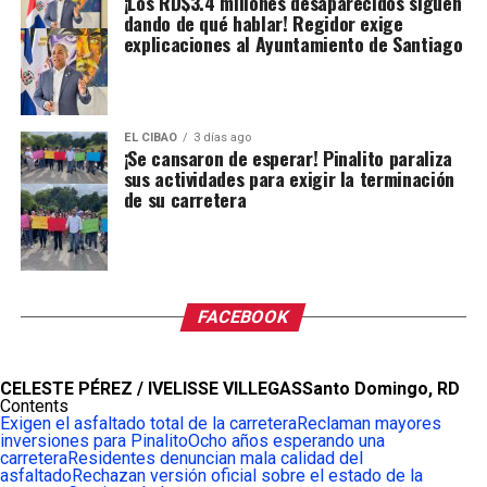
¡Los RD$3.4 millones desaparecidos siguen
dando de qué hablar! Regidor exige
explicaciones al Ayuntamiento de Santiago
EL CIBAO
3 días ago
¡Se cansaron de esperar! Pinalito paraliza
sus actividades para exigir la terminación
de su carretera
FACEBOOK
CELESTE PÉREZ / IVELISSE VILLEGAS
Santo Domingo, RD
Contents
Exigen el asfaltado total de la carretera
Reclaman mayores
inversiones para Pinalito
Ocho años esperando una
carretera
Residentes denuncian mala calidad del
asfaltado
Rechazan versión oficial sobre el estado de la