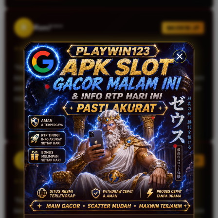
e
t
R
Rian****
MAXWIN JP
a
i
⭐⭐⭐⭐⭐
l
s
"Sejak menggunakan Playwin123, semuanya terasa jauh
lebih praktis. Proses akses sangat cepat, tampilannya
nyaman dipakai, dan pelayanannya benar-benar responsif.
Saya merasa lebih percaya menggunakan platform ini setiap
hari."
🎯 Playwin123
R
Roni****
MAXWIN JP
⭐⭐⭐⭐⭐
"Hal yang paling saya sukai dari Playwin123 adalah
kecepatannya. Semua proses berjalan lancar, respons sistem