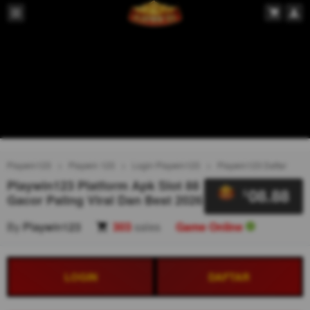
Playwin123
Playwin 123
Login Playwin123
Playwin123 Daftar
Playwin123 Platform Apk Slot 88
08.88
$
Gacor Paling Viral Dan Best 2026
By
Playwin123
303
sales
Game Online
LOGIN
DAFTAR