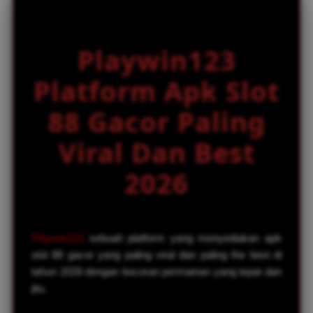
Playwin123
Platform Apk Slot
88 Gacor Paling
Viral Dan Best
2026
Playwin123
sebuah platform yang menyediakan apk
slot 88 gacor yang paling viral dan paling the best di
tahun 2026 dengan bocoran permainan yang tepat dan
jitu.
Salah satu nilai tambah Playwin123 adalah aplikasi