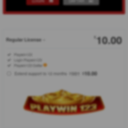
LOGIN
DAFTAR
Show More
10.00
$
Regular License
Regular
Included:
Playwin123
License
Included:
Login Playwin123
SELECTED
Included:
Playwin123 Daftar
88
$
981
10.00
Extend support to 12 months
$
$
Playwin123
adalah
sebuah
platform
yang
menyediakan
apk slot 88
gacor yang
paling viral