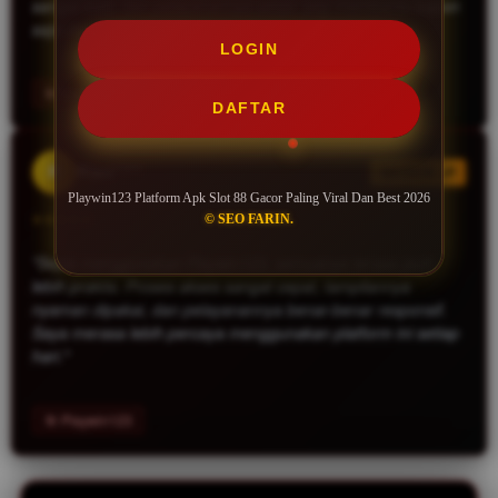
sangat baik, dan pelayanannya selalu siap membantu kapan
saja diperlukan."
LOGIN
🎯 Main Game Online
DAFTAR
R
Roni****
MAXWIN JP
Playwin123 Platform Apk Slot 88 Gacor Paling Viral Dan Best 2026
⭐⭐⭐⭐⭐
© SEO FARIN.
"Hal yang paling saya sukai dari Playwin123 adalah
kecepatannya. Semua proses berjalan lancar, respons sistem
sangat baik, dan pelayanannya selalu siap membantu kapan
saja diperlukan."
🎯 Main Game Online