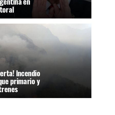
gentina en
toral
erta! Incendio
que primario y
trenes