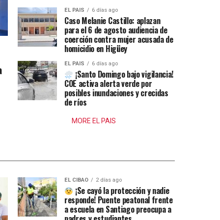
EL PAIS
6 días ago
Caso Melanie Castillo: aplazan
para el 6 de agosto audiencia de
coerción contra mujer acusada de
homicidio en Higüey
EL PAIS
6 días ago
a
¡Santo Domingo bajo vigilancia!
COE activa alerta verde por
posibles inundaciones y crecidas
de ríos
MORE EL PAIS
EL CIBAO
2 días ago
¡Se cayó la protección y nadie
responde! Puente peatonal frente
a escuela en Santiago preocupa a
padres y estudiantes