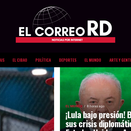
AIS
EL CIBAO
POLÍTICA
DEPORTES
EL MUNDO
ARTE Y GENT
EL MUNDO
8 horas ago
¡Lula bajo presión! 
sus crisis diplomát