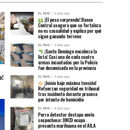
EL PAIS
2 días ago
¡El peso sorprende! Banco
Central asegura que su fortaleza
no es casualidad y explica por qué
sigue ganando terreno
EL PAIS
2 días ago
¡Santo Domingo encabeza la
lista! Casi una de cada cuatro
armas incautadas por la Policía
fue decomisada en la provincia
o!
EL PAIS
2 días ago
¡Juicio bajo máxima tensión!
Refuerzan seguridad en tribunal
tras incidente durante proceso
por intento de homicidio
EL PAIS
6 días ago
Perro detector destapa envío
sospechoso: DNCD ocupa
presunta marihuana en el AILA