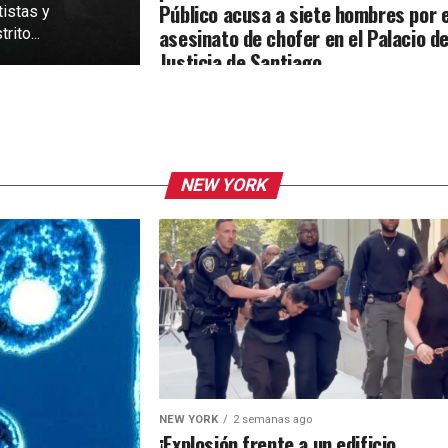
Público acusa a siete hombres por e
tistas y
asesinato de chofer en el Palacio d
rito...
Justicia de Santiago
NEW YORK
NEW YORK
2 semanas ago
¡Explosión frente a un edificio