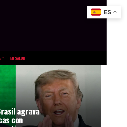
ES
E
EN SALUD
Brasil agrava
icas con