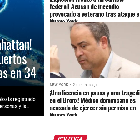
federal! Acusan de incendio
provocado a veterano tras ataque e
Nueva York
nhattan!
uertos
as en 34
NEW YORK
2 semanas ago
¡Una licencia en pausa y una traged
en el Bronx! Médico dominicano es
losis registrado
acusado de ejercer sin permiso en
rsonas y la...
Nueva York
POLITICA