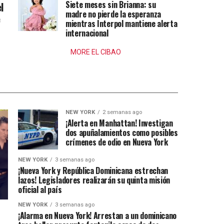
Siete meses sin Brianna: su
l
madre no pierde la esperanza
e
mientras Interpol mantiene alerta
internacional
MORE EL CIBAO
NEW YORK
2 semanas ago
¡Alerta en Manhattan! Investigan
dos apuñalamientos como posibles
crímenes de odio en Nueva York
NEW YORK
3 semanas ago
¡Nueva York y República Dominicana estrechan
lazos! Legisladores realizarán su quinta misión
oficial al país
NEW YORK
3 semanas ago
¡Alarma en Nueva York! Arrestan a un dominicano