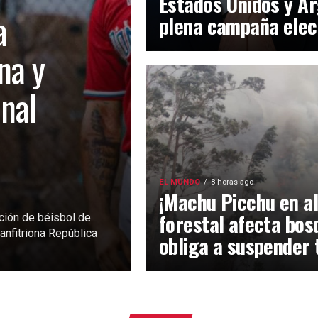
Estados Unidos y Ar
a
plena campaña elec
na y
inal
EL MUNDO
8 horas ago
¡Machu Picchu en al
forestal afecta bos
ción de béisbol de
anfitriona República
obliga a suspender 