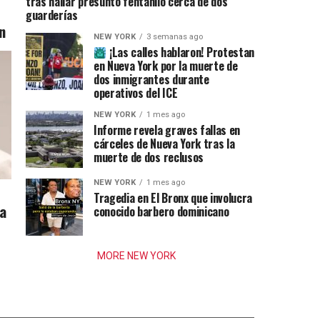
tras hallar presunto fentanilo cerca de dos
guarderías
n
NEW YORK
3 semanas ago
¡Las calles hablaron! Protestan
en Nueva York por la muerte de
dos inmigrantes durante
operativos del ICE
NEW YORK
1 mes ago
Informe revela graves fallas en
cárceles de Nueva York tras la
muerte de dos reclusos
NEW YORK
1 mes ago
Tragedia en El Bronx que involucra
ia
conocido barbero dominicano
MORE NEW YORK