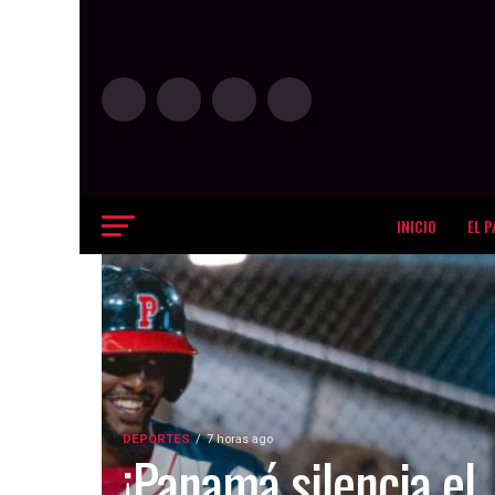
INICIO
EL P
DEPORTES
7 horas ago
¡Panamá silencia el