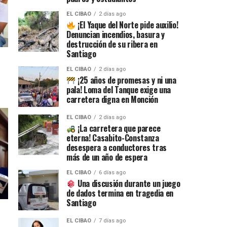
EL CIBAO
2 días ago
¡El Yaque del Norte pide auxilio!
Denuncian incendios, basura y
destrucción de su ribera en
Santiago
EL CIBAO
2 días ago
¡25 años de promesas y ni una
pala! Loma del Tanque exige una
carretera digna en Monción
EL CIBAO
2 días ago
¡La carretera que parece
eterna! Casabito-Constanza
desespera a conductores tras
más de un año de espera
EL CIBAO
6 días ago
Una discusión durante un juego
de dados termina en tragedia en
Santiago
EL CIBAO
7 días ago