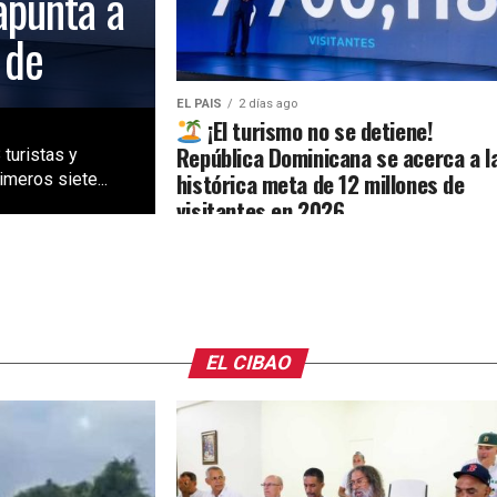
apunta a
 de
EL PAIS
2 días ago
¡El turismo no se detiene!
República Dominicana se acerca a l
 turistas y
histórica meta de 12 millones de
meros siete...
visitantes en 2026
EL CIBAO