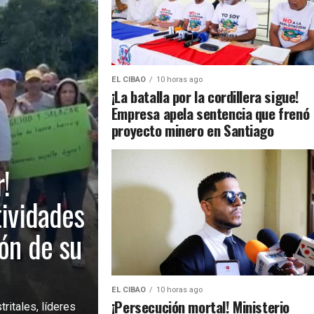
EL CIBAO
10 horas ago
¡La batalla por la cordillera sigue!
Empresa apela sentencia que frenó
proyecto minero en Santiago
!
tividades
ión de su
EL CIBAO
10 horas ago
¡Persecución mortal! Ministerio
ritales, líderes