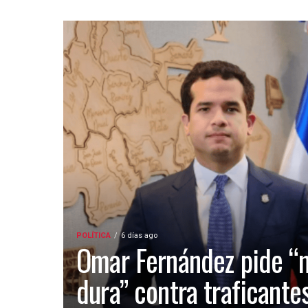
POLÍTICA
6 días ago
Omar Fernández pide “
dura” contra traficante