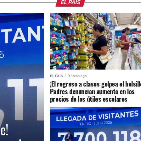
EL PAIS
EL PAIS
9 horas ago
¡El regreso a clases golpea el bolsill
Padres denuncian aumento en los
precios de los útiles escolares
e!