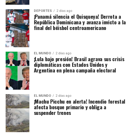
DEPORTES
2 días ago
¡Panamá silencia el Quisqueya! Derrota a
República Dominicana y avanza invicto a la
final del béisbol centroamericano
EL MUNDO
2 días ago
¡Lula bajo presión! Brasil agrava sus crisis
diplomáticas con Estados Unidos y
Argentina en plena campaña electoral
EL MUNDO
2 días ago
¡Machu Picchu en alerta! Incendio forestal
afecta bosque primario y obliga a
suspender trenes