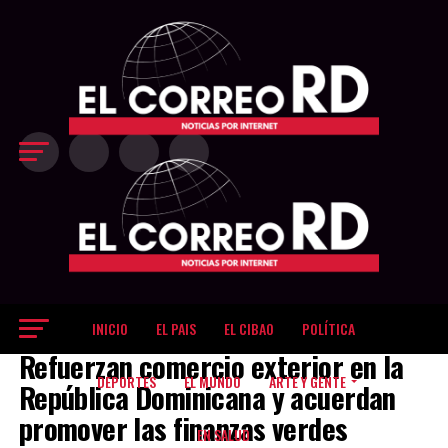
Exit mobile version
INICIO
EL PAIS
EL CIBAO
POLÍTICA
EL DINERO
Refuerzan comercio exterior en la
DEPORTES
EL MUNDO
ARTE Y GENTE
República Dominicana y acuerdan
promover las finanzas verdes
EN SALUD