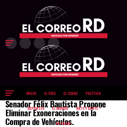
Exit mobile version
INICIO
EL PAIS
EL CIBAO
POLÍTICA
EL PAIS
Senador Félix Bautista Propone
DEPORTES
EL MUNDO
ARTE Y GENTE
Eliminar Exoneraciones en la
Compra de Vehículos.
EN SALUD