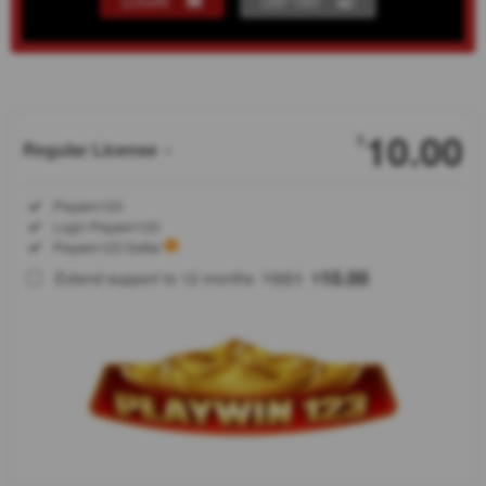
LOGIN
DAFTAR
Show More
10.00
$
Regular License
Regular
Included:
Playwin123
License
Included:
Login Playwin123
SELECTED
Included:
Playwin123 Daftar
88
$
981
10.00
Extend support to 12 months
$
$
Playwin123
adalah
sebuah
platform
yang
menyediakan
apk slot 88
gacor yang
paling viral