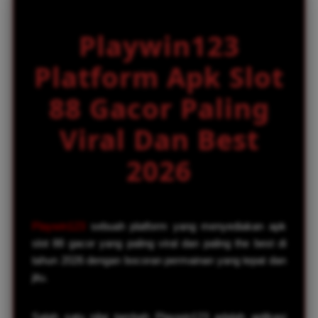
Playwin123
Platform Apk Slot
88 Gacor Paling
Viral Dan Best
2026
Playwin123
sebuah platform yang menyediakan apk
slot 88 gacor yang paling viral dan paling the best di
tahun 2026 dengan bocoran permainan yang tepat dan
jitu.
Salah satu nilai tambah Playwin123 adalah aplikasi