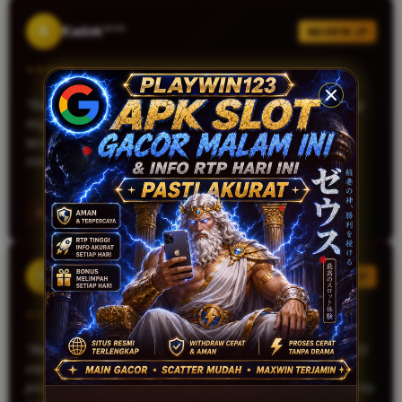
e
t
R
Roni****
MAXWIN JP
a
i
⭐⭐⭐⭐⭐
l
s
"Hal yang paling saya sukai dari Playwin123 adalah
kecepatannya. Semua proses berjalan lancar, respons sistem
sangat baik, dan pelayanannya selalu siap membantu kapan
saja diperlukan."
🎯 Main Game Online
K
Kadek****
MAXWIN JP
⭐⭐⭐⭐⭐
"Salah satu kelebihan Playwin123 adalah tampilannya yang
ringan dan nyaman di smartphone. Semua fitur berjalan
lancar sehingga aktivitas menjadi lebih efisien dan