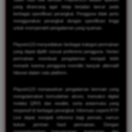
yang dirancang agar tetap berjalan lancar pada
berbagai spesifikasi perangkat. Pengguna tidak perlu
menggunakan perangkat dengan spesifikasi tinggi
untuk memperoleh pengalaman yang nyaman.
Playwin123 menyediakan berbagai kategori permainan
yang dapat dipilih sesuai preferensi pengguna. Variasi
permainan membuat pengalaman menjadi lebih
menarik karena pengguna memiliki banyak alternatif
hiburan dalam satu platform.
Playwin123 menawarkan pengalaman bermain yang
mengutamakan kemudahan akses, transaksi digital
melalui QRIS dan ewallet, serta antarmuka yang
responsif di berbagai perangkat. Informasi seperti RTP
Live dapat menjadi referensi bagi pemain, namun
bukan jaminan hasil permainan. Dengan
mengedepankan kenyamanan, keamanan, dan