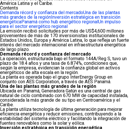
América Latina y el Caribe.
Contents
Demanda récord y confianza del mercado
Una de las plantas
más grandes de la región
Inversión estratégica en transición
energética
Panamá como hub energético regional
Un impulso
para el sector energético regional
La emisión recibió solicitudes por más de US$4,600 millones
provenientes de más de 170 inversionistas institucionales de
Estados Unidos, Europa y América Latina, lo que refleja un fuerte
interés del mercado internacional en infraestructura energética
de largo plazo.
Demanda récord y confianza del mercado
La operación, estructurada bajo el formato 144A/Reg S, tuvo un
plazo de 18.4 años y una tasa de 6.874%, condiciones que,
según la empresa, evidencian la confianza global en activos
energéticos de alta escala en la región.
La planta es operada bajo el grupo
InterEnergy Group
en
conjunto con
AES Corporation
, a través de
AES Panamá
.
Una de las plantas más grandes de la región
Ubicada en Panamá, Generadora Gatún es una central de gas
natural de ciclo combinado con 670 MW de capacidad instalada,
considerada la más grande de su tipo en Centroamérica y el
Caribe.
La planta utiliza tecnología de última generación para mejorar
eficiencia energética y reducir emisiones, contribuyendo a la
estabilidad del sistema eléctrico y facilitando la integración de
fuentes renovables como la solar y eólica.
Inversión estratégica en transición energética