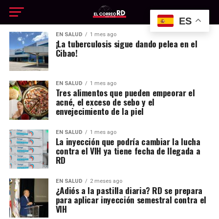
ES
EN SALUD
1 mes ago
¡La tuberculosis sigue dando pelea en el
Cibao!
EN SALUD
1 mes ago
Tres alimentos que pueden empeorar el
acné, el exceso de sebo y el
envejecimiento de la piel
EN SALUD
1 mes ago
La inyección que podría cambiar la lucha
contra el VIH ya tiene fecha de llegada a
RD
EN SALUD
2 meses ago
¿Adiós a la pastilla diaria? RD se prepara
para aplicar inyección semestral contra el
VIH