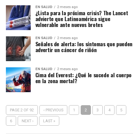
EN SALUD
2 meses ago
¿Lista para la próxima crisis? The Lancet
advierte que Latinoamérica sigue
vulnerable ante nuevos brotes
EN SALUD
2 meses ago
Señales de alerta: los síntomas que pueden
advertir un cáncer de riñón
EN SALUD
2 meses ago
Cima del Everest: ¿Qué le sucede al cuerpo
en la zona mortal?
PAGE 2 OF 92
‹ PREVIOUS
1
2
3
4
5
6
NEXT ›
LAST »