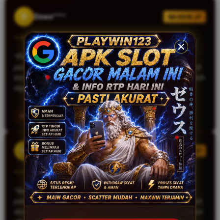
e
t
K
Kadek****
MAXWIN JP
a
i
⭐⭐⭐⭐⭐
l
s
"Salah satu kelebihan Playwin123 adalah tampilannya yang
ringan dan nyaman di smartphone. Semua fitur berjalan
lancar sehingga aktivitas menjadi lebih efisien dan
menyenangkan."
🎯 Playwin123 Daftar
D
Dewe****
MAXWIN JP
⭐⭐⭐⭐⭐
"Platform ini sangat mudah dipahami bahkan untuk
pengguna baru. Saya tidak membutuhkan waktu lama untuk
beradaptasi karena seluruh fiturnya tersusun rapi dan mudah