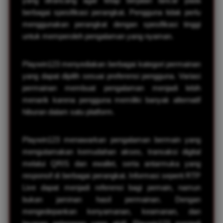
yang dirancang agar tetap berjalan lancar pada
berbagai spesifikasi perangkat. Pengguna tidak perlu
menggunakan perangkat dengan spesifikasi tinggi
untuk memperoleh pengalaman yang nyaman.
Playwin123 menyediakan berbagai kategori permainan
yang dapat dipilih sesuai preferensi pengguna. Variasi
permainan membuat pengalaman menjadi lebih
menarik karena pengguna memiliki banyak alternatif
hiburan dalam satu platform.
Playwin123 menawarkan pengalaman bermain yang
mengutamakan kemudahan akses, transaksi digital
melalui QRIS dan ewallet, serta antarmuka yang
responsif di berbagai perangkat. Informasi seperti RTP
Live dapat menjadi referensi bagi pemain, namun
bukan jaminan hasil permainan. Dengan
mengedepankan kenyamanan, keamanan, dan