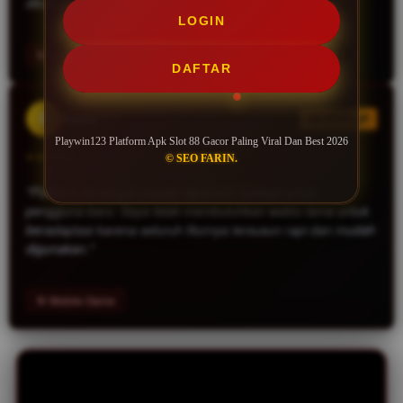
digunakan."
LOGIN
🎯 Mobile Game
DAFTAR
M
Mega****
MAXWIN JP
Playwin123 Platform Apk Slot 88 Gacor Paling Viral Dan Best 2026
⭐⭐⭐⭐⭐
© SEO FARIN.
"Saya senang menggunakan Playwin123 karena
pelayanannya profesional. Proses akses cepat, sistem stabil,
dan pengalaman keseluruhannya terasa sangat memuaskan
dibandingkan platform lain yang pernah saya gunakan."
🎯 Situs Game