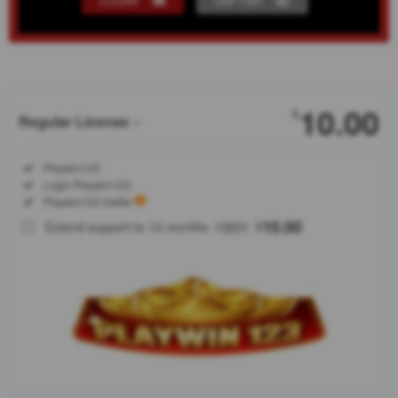
Show More
10.00
$
Regular License
Regular
Included:
Playwin123
License
Included:
Login Playwin123
SELECTED
Included:
Playwin123 Daftar
88
$
981
10.00
Extend support to 12 months
$
$
Playwin123
adalah
sebuah
platform
yang
menyediakan
apk slot 88
gacor yang
paling viral