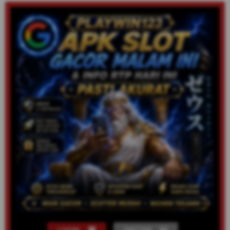
LOGIN
DAFTAR