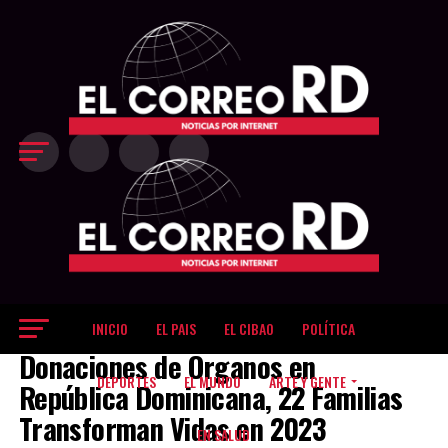
Exit mobile version
INICIO
EL PAIS
EL CIBAO
POLÍTICA
EL PAIS
Donaciones de Órganos en
DEPORTES
EL MUNDO
ARTE Y GENTE
República Dominicana, 22 Familias
Transforman Vidas en 2023
EN SALUD