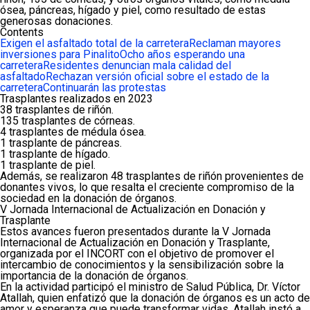
ósea, páncreas, hígado y piel, como resultado de estas
generosas donaciones.
Contents
Exigen el asfaltado total de la carretera
Reclaman mayores
inversiones para Pinalito
Ocho años esperando una
carretera
Residentes denuncian mala calidad del
asfaltado
Rechazan versión oficial sobre el estado de la
carretera
Continuarán las protestas
Trasplantes realizados en 2023
38 trasplantes de riñón.
135 trasplantes de córneas.
4 trasplantes de médula ósea.
1 trasplante de páncreas.
1 trasplante de hígado.
1 trasplante de piel.
Además, se realizaron 48 trasplantes de riñón provenientes de
donantes vivos, lo que resalta el creciente compromiso de la
sociedad en la donación de órganos.
V Jornada Internacional de Actualización en Donación y
Trasplante
Estos avances fueron presentados durante la V Jornada
Internacional de Actualización en Donación y Trasplante,
organizada por el INCORT con el objetivo de promover el
intercambio de conocimientos y la sensibilización sobre la
importancia de la donación de órganos.
En la actividad participó el ministro de Salud Pública, Dr. Víctor
Atallah, quien enfatizó que la donación de órganos es un acto de
amor y esperanza que puede transformar vidas. Atallah instó a