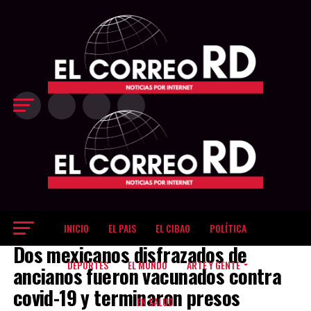
Exit mobile version
INICIO
EL PAIS
EL CIBAO
POLÍTICA
EL MUNDO
Dos mexicanos disfrazados de
DEPORTES
EL MUNDO
ARTE Y GENTE
ancianos fueron vacunados contra
covid-19 y terminaron presos
EN SALUD