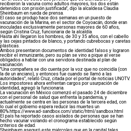
recibieron la vacuna como adultos mayores, los dos están
detenidos con prisión justificada", dijo la alcaldesa Claudia
Sheinbaum en rueda de prensa.
El caso se produjo hace dos semanas en un puesto de
vacunación de la Marina, en el sector de Coyoacán, donde eran
inoculadas exclusivamente personas mayores de 60 años,
según Cristina Cruz, funcionaria de la alcaldía.
Hasta ahí llegaron los hombres, de 30 y 35 años, con el cabello
y las cejas pintados de blanco, y portando cubrebocas y caretas
plásticas.
Ambos presentaron documentos de identidad falsos y lograron
recibir el inmunizante, pero su plan se vino a pique al verse
obligados a hablar con una servidora destinada al plan de
vacunación.
"Una compañera se dio cuenta por la voz que no coincidía (con
la de un anciano), y entonces fue cuando se llamó a las
autoridades", relató Cruz, citada por el portal de noticias UNOTV.
Los impostores ahora enfrentan cargos por usurpación de
identidad, agregó la funcionaria.
La vacunación en México comenzó el pasado 24 de diciembre
con el personal de salud que enfrenta la pandemia, y
actualmente se centra en las personas de la tercera edad, con
lo cual el gobierno espera reducir las muertes un
80%.https://www.ad-sandbox.com/static/html/sandbox.html
El país ha reportado casos aislados de personas que se han
hecho vacunar violando el cronograma establecido según
criterios de edad.
Sheinbaum aseguró este miércoles que en la capital tales