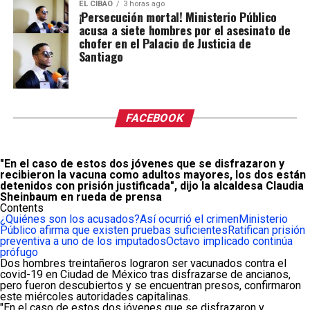
EL CIBAO
3 horas ago
¡Persecución mortal! Ministerio Público
acusa a siete hombres por el asesinato de
chofer en el Palacio de Justicia de
Santiago
FACEBOOK
"En el caso de estos dos jóvenes que se disfrazaron y
recibieron la vacuna como adultos mayores, los dos están
detenidos con prisión justificada", dijo la alcaldesa Claudia
Sheinbaum en rueda de prensa
Contents
¿Quiénes son los acusados?
Así ocurrió el crimen
Ministerio
Público afirma que existen pruebas suficientes
Ratifican prisión
preventiva a uno de los imputados
Octavo implicado continúa
prófugo
Dos hombres treintañeros lograron ser vacunados contra el
covid-19 en Ciudad de México tras disfrazarse de ancianos,
pero fueron descubiertos y se encuentran presos, confirmaron
este miércoles autoridades capitalinas.
"En el caso de estos dos jóvenes que se disfrazaron y