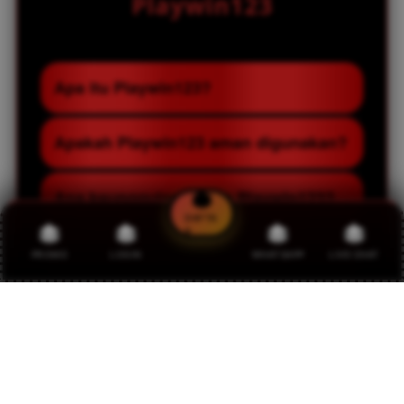
Apa itu Playwin123?
Playwin123 adalah platform yang
Apakah Playwin123 aman digunakan?
mengutamakan keamanan, kemudahan
akses, dan layanan profesional agar
Ya, Playwin123 menerapkan sistem
Apa keunggulan utama Playwin123?
pengguna memperoleh pengalaman
keamanan yang diperbarui secara berkala
digital yang nyaman serta berkualitas
sehingga aktivitas pengguna tetap
DAFTA
Keunggulannya meliputi akses cepat,
Apakah Playwin123 mudah diakses?
R
setiap saat.
terlindungi dan dapat dilakukan dengan
tampilan responsif, sistem stabil, layanan
PROMO
LOGIN
WHATSAPP
LIVE CHAT
lebih nyaman.
ramah, serta pengalaman penggunaan
Tentu. Platform dirancang agar dapat
Bagaimana kualitas layanan
yang sederhana namun tetap berkualitas.
digunakan dengan mudah melalui
Playwin123?
perangkat desktop maupun smartphone
tanpa mengurangi kenyamanan
Tim layanan siap membantu dengan
pengguna.
respons yang cepat sehingga setiap