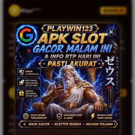
e
t
K
Kadek****
MAXWIN JP
a
i
⭐⭐⭐⭐⭐
l
s
"Salah satu kelebihan Playwin123 adalah tampilannya yang
ringan dan nyaman di smartphone. Semua fitur berjalan
lancar sehingga aktivitas menjadi lebih efisien dan
menyenangkan."
🎯 Playwin123 Daftar
M
Mega****
MAXWIN JP
⭐⭐⭐⭐⭐
"Saya senang menggunakan Playwin123 karena
pelayanannya profesional. Proses akses cepat, sistem stabil,
dan pengalaman keseluruhannya terasa sangat memuaskan