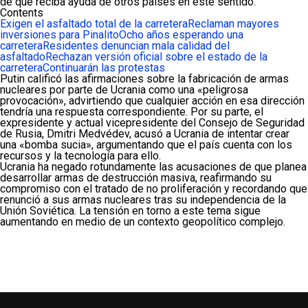
de que reciba ayuda de otros países en este sentido.
Contents
Exigen el asfaltado total de la carretera
Reclaman mayores
inversiones para Pinalito
Ocho años esperando una
carretera
Residentes denuncian mala calidad del
asfaltado
Rechazan versión oficial sobre el estado de la
carretera
Continuarán las protestas
Putin calificó las afirmaciones sobre la fabricación de armas
nucleares por parte de Ucrania como una «peligrosa
provocación», advirtiendo que cualquier acción en esa dirección
tendría una respuesta correspondiente. Por su parte, el
expresidente y actual vicepresidente del Consejo de Seguridad
de Rusia, Dmitri Medvédev, acusó a Ucrania de intentar crear
una «bomba sucia», argumentando que el país cuenta con los
recursos y la tecnología para ello.
Ucrania ha negado rotundamente las acusaciones de que planea
desarrollar armas de destrucción masiva, reafirmando su
compromiso con el tratado de no proliferación y recordando que
renunció a sus armas nucleares tras su independencia de la
Unión Soviética. La tensión en torno a este tema sigue
aumentando en medio de un contexto geopolítico complejo.