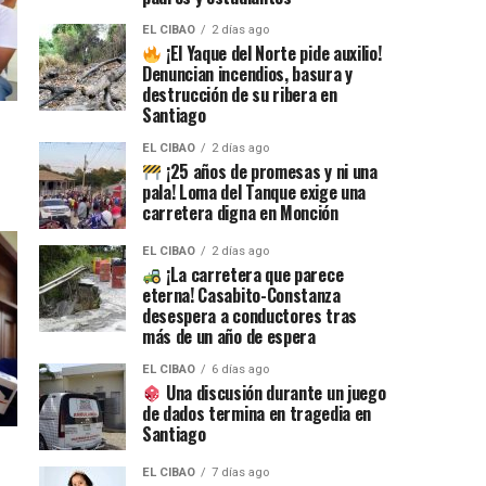
EL CIBAO
2 días ago
¡El Yaque del Norte pide auxilio!
Denuncian incendios, basura y
destrucción de su ribera en
Santiago
EL CIBAO
2 días ago
¡25 años de promesas y ni una
pala! Loma del Tanque exige una
carretera digna en Monción
EL CIBAO
2 días ago
¡La carretera que parece
eterna! Casabito-Constanza
desespera a conductores tras
más de un año de espera
EL CIBAO
6 días ago
Una discusión durante un juego
de dados termina en tragedia en
Santiago
EL CIBAO
7 días ago