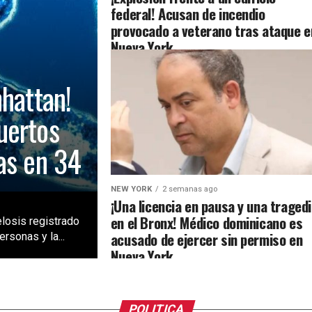
federal! Acusan de incendio
provocado a veterano tras ataque e
Nueva York
nhattan!
uertos
as en 34
NEW YORK
2 semanas ago
¡Una licencia en pausa y una traged
en el Bronx! Médico dominicano es
losis registrado
acusado de ejercer sin permiso en
rsonas y la...
Nueva York
POLITICA