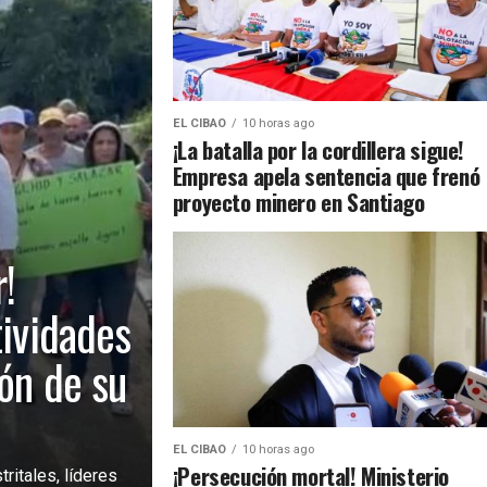
EL CIBAO
10 horas ago
¡La batalla por la cordillera sigue!
Empresa apela sentencia que frenó
proyecto minero en Santiago
!
tividades
ión de su
EL CIBAO
10 horas ago
¡Persecución mortal! Ministerio
ritales, líderes