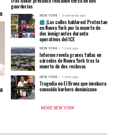
tras hallar presunto fentanilo cerca de dos
guarderías
n
NEW YORK
3 semanas ago
¡Las calles hablaron! Protestan
en Nueva York por la muerte de
dos inmigrantes durante
operativos del ICE
NEW YORK
1 mes ago
Informe revela graves fallas en
cárceles de Nueva York tras la
muerte de dos reclusos
NEW YORK
1 mes ago
Tragedia en El Bronx que involucra
ia
conocido barbero dominicano
MORE NEW YORK