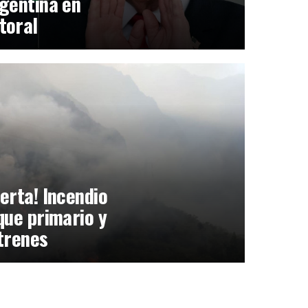
gentina en
toral
erta! Incendio
que primario y
trenes