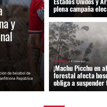
Estados Unidos y Ar
a
plena campaña elec
na y
inal
EL MUNDO
8 horas ago
¡Machu Picchu en al
forestal afecta bos
ción de béisbol de
anfitriona República
obliga a suspender 