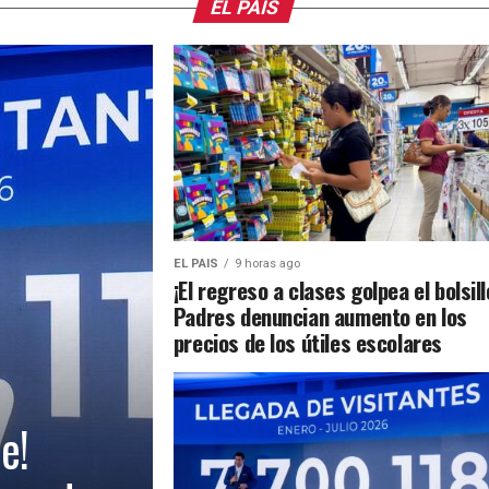
EL PAIS
EL PAIS
9 horas ago
¡El regreso a clases golpea el bolsill
Padres denuncian aumento en los
precios de los útiles escolares
e!