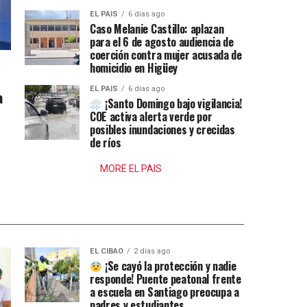
EL PAIS
6 días ago
Caso Melanie Castillo: aplazan
para el 6 de agosto audiencia de
coerción contra mujer acusada de
homicidio en Higüey
EL PAIS
6 días ago
a
¡Santo Domingo bajo vigilancia!
COE activa alerta verde por
posibles inundaciones y crecidas
de ríos
MORE EL PAIS
EL CIBAO
2 días ago
¡Se cayó la protección y nadie
responde! Puente peatonal frente
a escuela en Santiago preocupa a
padres y estudiantes