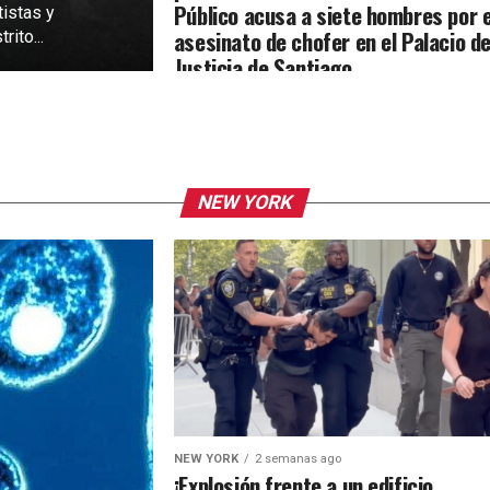
Público acusa a siete hombres por e
tistas y
asesinato de chofer en el Palacio d
rito...
Justicia de Santiago
NEW YORK
NEW YORK
2 semanas ago
¡Explosión frente a un edificio