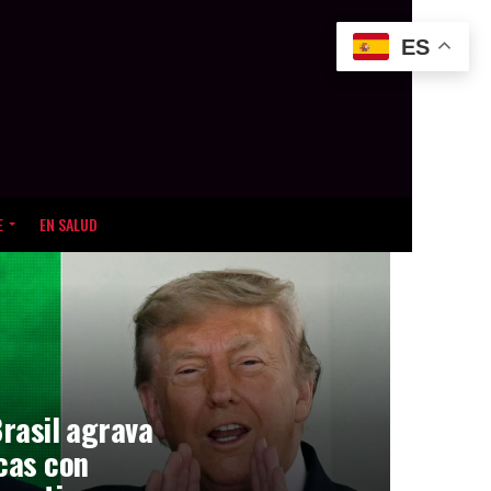
ES
E
EN SALUD
Brasil agrava
icas con