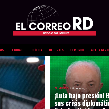
AIS
EL CIBAO
POLÍTICA
DEPORTES
EL MUNDO
ARTE Y GENT
EL MUNDO
8 horas ago
¡Lula bajo presión! 
sus crisis diplomát