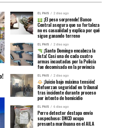
EL PAIS
2 días ago
¡El peso sorprende! Banco
Central asegura que su fortaleza
no es casualidad y explica por qué
sigue ganando terreno
EL PAIS
2 días ago
¡Santo Domingo encabeza la
lista! Casi una de cada cuatro
armas incautadas por la Policía
fue decomisada en la provincia
o!
EL PAIS
2 días ago
¡Juicio bajo máxima tensión!
Refuerzan seguridad en tribunal
tras incidente durante proceso
por intento de homicidio
EL PAIS
6 días ago
Perro detector destapa envío
sospechoso: DNCD ocupa
presunta marihuana en el AILA