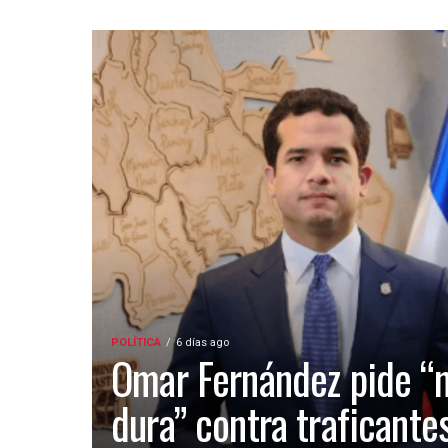
POLÍTICA
6 días ago
Omar Fernández pide “
dura” contra traficante