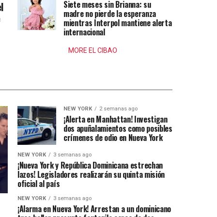
Siete meses sin Brianna: su
l
madre no pierde la esperanza
e
mientras Interpol mantiene alerta
internacional
MORE EL CIBAO
NEW YORK
2 semanas ago
¡Alerta en Manhattan! Investigan
dos apuñalamientos como posibles
crímenes de odio en Nueva York
NEW YORK
3 semanas ago
¡Nueva York y República Dominicana estrechan
lazos! Legisladores realizarán su quinta misión
oficial al país
NEW YORK
3 semanas ago
¡Alarma en Nueva York! Arrestan a un dominicano