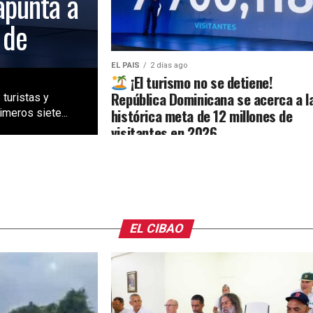
apunta a
 de
EL PAIS
2 días ago
¡El turismo no se detiene!
República Dominicana se acerca a l
 turistas y
histórica meta de 12 millones de
meros siete...
visitantes en 2026
EL CIBAO