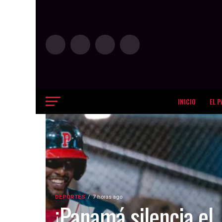
INICIO
EL P
DEPORTES
7 horas ago
¡Panamá silencia el