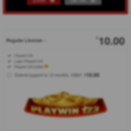
LOGIN
DAFTAR
Show More
10.00
$
Regular License
Regular
Included:
Playwin123
License
Included:
Login Playwin123
SELECTED
Included:
Playwin123 Daftar
88
$
981
10.00
Extend support to 12 months
$
$
Playwin123
adalah
sebuah
platform
yang
menyediakan
apk slot 88
gacor yang
paling viral