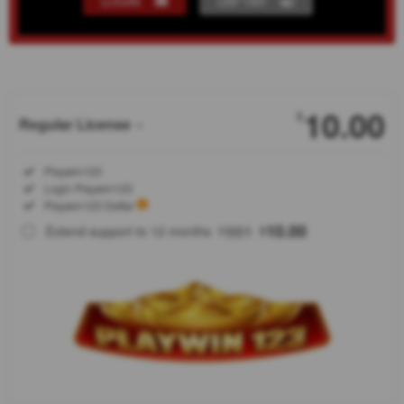
LOGIN
DAFTAR
Show More
10.00
$
Regular License
Regular
Included:
Playwin123
License
Included:
Login Playwin123
SELECTED
Included:
Playwin123 Daftar
88
$
981
10.00
Extend support to 12 months
$
$
Playwin123
adalah
sebuah
platform
yang
menyediakan
apk slot 88
gacor yang
paling viral