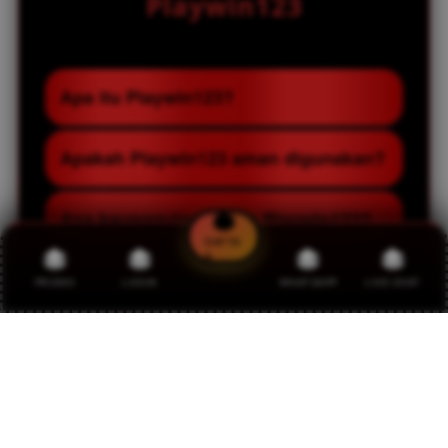
Apa itu Playwin123?
Playwin123 adalah platform yang
Apakah Playwin123 aman digunakan?
mengutamakan keamanan, kemudahan
akses, dan layanan profesional agar
Ya, Playwin123 menerapkan sistem
Apa keunggulan utama Playwin123?
pengguna memperoleh pengalaman
keamanan yang diperbarui secara berkala
digital yang nyaman serta berkualitas
sehingga aktivitas pengguna tetap
DAFTA
Keunggulannya meliputi akses cepat,
R
Apakah Playwin123 mudah diakses?
setiap saat.
terlindungi dan dapat dilakukan dengan
tampilan responsif, sistem stabil, layanan
PROMO
LOGIN
WHATSAPP
LIVE CHAT
lebih nyaman.
ramah, serta pengalaman penggunaan
Tentu. Platform dirancang agar dapat
Bagaimana kualitas layanan
yang sederhana namun tetap berkualitas.
digunakan dengan mudah melalui
Playwin123?
perangkat desktop maupun smartphone
tanpa mengurangi kenyamanan
Tim layanan siap membantu dengan
pengguna.
respons yang cepat sehingga setiap