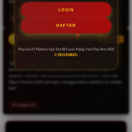
saja diperlukan."
LOGIN
🎯 Main Game Online
DAFTAR
B
Budi****
MAXWIN JP
Playwin123 Platform Apk Slot 88 Gacor Paling Viral Dan Best 2026
⭐⭐⭐⭐⭐
© SEO FARIN.
"Awalnya hanya ingin mencoba, tetapi sekarang Playwin123
menjadi pilihan utama saya. Navigasinya sederhana,
prosesnya cepat, dan dukungan pelanggan selalu membantu
ketika dibutuhkan."
🎯 Login Playwin123