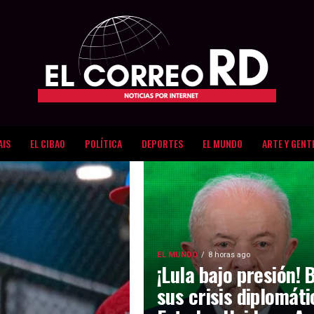
AIS
EL CIBAO
POLÍTICA
DEPORTES
EL MUNDO
ARTE Y GENT
EL MUNDO
8 horas ago
¡Lula bajo presión! 
sus crisis diplomát