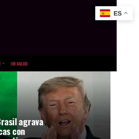
ES
E
EN SALUD
Brasil agrava
icas con