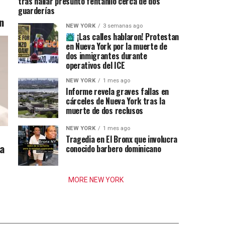
tras hallar presunto fentanilo cerca de dos
guarderías
n
NEW YORK
3 semanas ago
¡Las calles hablaron! Protestan
en Nueva York por la muerte de
dos inmigrantes durante
operativos del ICE
NEW YORK
1 mes ago
Informe revela graves fallas en
cárceles de Nueva York tras la
muerte de dos reclusos
NEW YORK
1 mes ago
Tragedia en El Bronx que involucra
ia
conocido barbero dominicano
MORE NEW YORK