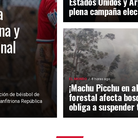
Estados Unidos y Ar
a
plena campaña elec
na y
inal
EL MUNDO
8 horas ago
¡Machu Picchu en al
forestal afecta bos
ción de béisbol de
anfitriona República
obliga a suspender 