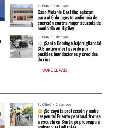
EL PAIS
6 días ago
Caso Melanie Castillo: aplazan
para el 6 de agosto audiencia de
coerción contra mujer acusada de
homicidio en Higüey
EL PAIS
6 días ago
a
¡Santo Domingo bajo vigilancia!
COE activa alerta verde por
posibles inundaciones y crecidas
de ríos
MORE EL PAIS
EL CIBAO
2 días ago
¡Se cayó la protección y nadie
responde! Puente peatonal frente
a escuela en Santiago preocupa a
padres y estudiantes