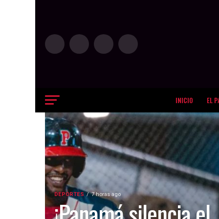
INICIO
EL P
DEPORTES
7 horas ago
¡Panamá silencia el