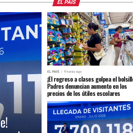
EL PAIS
EL PAIS
9 horas ago
¡El regreso a clases golpea el bolsill
Padres denuncian aumento en los
precios de los útiles escolares
e!