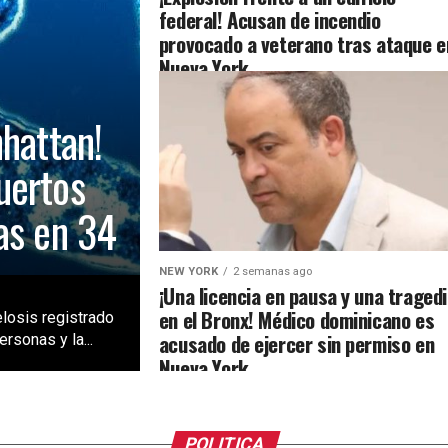
federal! Acusan de incendio
provocado a veterano tras ataque e
Nueva York
nhattan!
uertos
as en 34
NEW YORK
2 semanas ago
¡Una licencia en pausa y una traged
en el Bronx! Médico dominicano es
losis registrado
acusado de ejercer sin permiso en
rsonas y la...
Nueva York
POLITICA