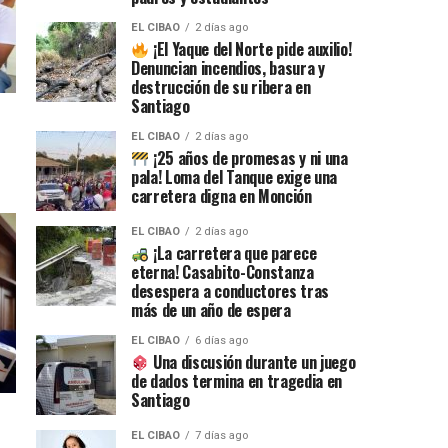
EL CIBAO
2 días ago
¡El Yaque del Norte pide auxilio!
Denuncian incendios, basura y
destrucción de su ribera en
Santiago
EL CIBAO
2 días ago
¡25 años de promesas y ni una
pala! Loma del Tanque exige una
carretera digna en Monción
EL CIBAO
2 días ago
¡La carretera que parece
eterna! Casabito-Constanza
desespera a conductores tras
más de un año de espera
EL CIBAO
6 días ago
Una discusión durante un juego
de dados termina en tragedia en
Santiago
EL CIBAO
7 días ago