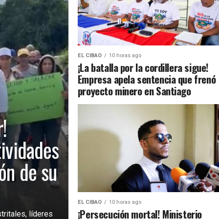
EL CIBAO
10 horas ago
¡La batalla por la cordillera sigue!
Empresa apela sentencia que frenó
proyecto minero en Santiago
!
tividades
ión de su
EL CIBAO
10 horas ago
¡Persecución mortal! Ministerio
ritales, líderes