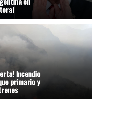
gentina en
toral
erta! Incendio
que primario y
trenes