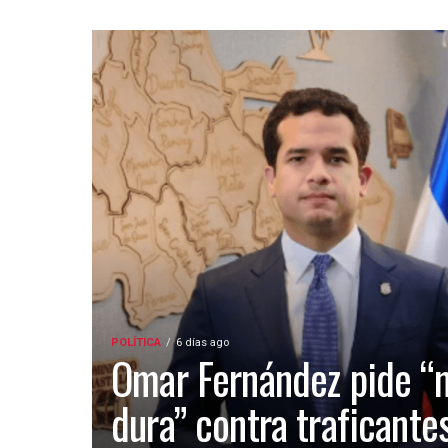
POLÍTICA
6 días ago
Omar Fernández pide “
dura” contra traficante