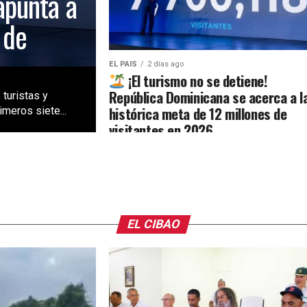
apunta a
 de
EL PAIS
2 días ago
¡El turismo no se detiene!
República Dominicana se acerca a l
 turistas y
histórica meta de 12 millones de
meros siete...
visitantes en 2026
EL CIBAO