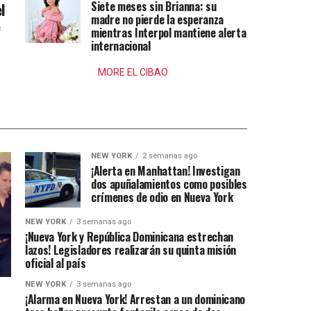
Siete meses sin Brianna: su
l
madre no pierde la esperanza
e
mientras Interpol mantiene alerta
internacional
MORE EL CIBAO
NEW YORK
2 semanas ago
¡Alerta en Manhattan! Investigan
dos apuñalamientos como posibles
crímenes de odio en Nueva York
NEW YORK
3 semanas ago
¡Nueva York y República Dominicana estrechan
lazos! Legisladores realizarán su quinta misión
oficial al país
NEW YORK
3 semanas ago
¡Alarma en Nueva York! Arrestan a un dominicano