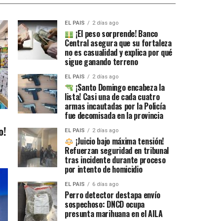
EL PAIS
2 días ago
¡El peso sorprende! Banco
Central asegura que su fortaleza
no es casualidad y explica por qué
sigue ganando terreno
EL PAIS
2 días ago
¡Santo Domingo encabeza la
lista! Casi una de cada cuatro
armas incautadas por la Policía
fue decomisada en la provincia
o!
EL PAIS
2 días ago
¡Juicio bajo máxima tensión!
Refuerzan seguridad en tribunal
tras incidente durante proceso
por intento de homicidio
EL PAIS
6 días ago
Perro detector destapa envío
sospechoso: DNCD ocupa
presunta marihuana en el AILA