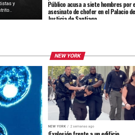
Público acusa a siete hombres por e
tistas y
asesinato de chofer en el Palacio d
rito...
Justicia de Santiago
NEW YORK
NEW YORK
2 semanas ago
¡Explosión frente a un edificio