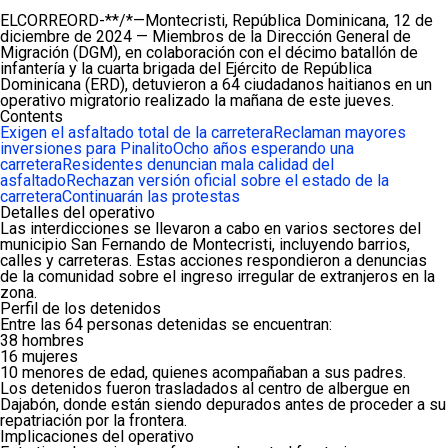
ELCORREORD-**/*—Montecristi, República Dominicana, 12 de
diciembre de 2024 — Miembros de la Dirección General de
Migración (DGM), en colaboración con el décimo batallón de
infantería y la cuarta brigada del Ejército de República
Dominicana (ERD), detuvieron a 64 ciudadanos haitianos en un
operativo migratorio realizado la mañana de este jueves.
Contents
Exigen el asfaltado total de la carretera
Reclaman mayores
inversiones para Pinalito
Ocho años esperando una
carretera
Residentes denuncian mala calidad del
asfaltado
Rechazan versión oficial sobre el estado de la
carretera
Continuarán las protestas
Detalles del operativo
Las interdicciones se llevaron a cabo en varios sectores del
municipio San Fernando de Montecristi, incluyendo barrios,
calles y carreteras. Estas acciones respondieron a denuncias
de la comunidad sobre el ingreso irregular de extranjeros en la
zona.
Perfil de los detenidos
Entre las 64 personas detenidas se encuentran:
38 hombres
16 mujeres
10 menores de edad, quienes acompañaban a sus padres.
Los detenidos fueron trasladados al centro de albergue en
Dajabón, donde están siendo depurados antes de proceder a su
repatriación por la frontera.
Implicaciones del operativo