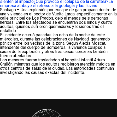
sienten el impacto
¿Qué provocó el colapso de la carretera?
La
empresa atribuye el retraso a la geología y las lluvias
Santiago – Una explosión por escape de gas propano dentro de
una vivienda en el sector de Vuelta Larga, específicamente en la
calle principal de Los Prados, dejó al menos seis personas
heridas. Entre los afectados se encuentran dos niños y cuatro
adultos, quienes sufrieron quemaduras y lesiones tras el
estallido.
El incidente ocurrió pasadas las ocho de la noche de este
miércoles, durante las celebraciones de Navidad, generando
pánico entre los vecinos de la zona. Según Alexis Moscat,
intendente del cuerpo de Bomberos, la vivienda colapsó a
causa de la explosión, y otras tres casas cercanas también
fueron afectadas.
Los menores fueron trasladados al hospital infantil Arturo
Grullón, mientras que los adultos recibieron atención médica en
otros centros de salud de la ciudad. Las autoridades continúan
investigando las causas exactas del incidente.