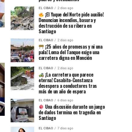
EL CIBAO
2 días ago
¡El Yaque del Norte pide auxilio!
Denuncian incendios, basura y
destrucción de su ribera en
Santiago
EL CIBAO
2 días ago
¡25 años de promesas y ni una
pala! Loma del Tanque exige una
carretera digna en Monción
EL CIBAO
2 días ago
¡La carretera que parece
eterna! Casabito-Constanza
desespera a conductores tras
más de un año de espera
EL CIBAO
6 días ago
Una discusión durante un juego
de dados termina en tragedia en
Santiago
EL CIBAO
7 días ago