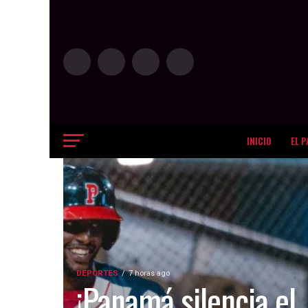
INICIO
EL P
DEPORTES
7 horas ago
¡Panamá silencia el