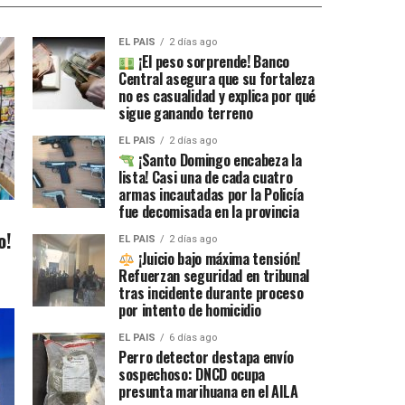
EL PAIS
2 días ago
¡El peso sorprende! Banco
Central asegura que su fortaleza
no es casualidad y explica por qué
sigue ganando terreno
EL PAIS
2 días ago
¡Santo Domingo encabeza la
lista! Casi una de cada cuatro
armas incautadas por la Policía
fue decomisada en la provincia
o!
EL PAIS
2 días ago
¡Juicio bajo máxima tensión!
Refuerzan seguridad en tribunal
tras incidente durante proceso
por intento de homicidio
EL PAIS
6 días ago
Perro detector destapa envío
sospechoso: DNCD ocupa
presunta marihuana en el AILA