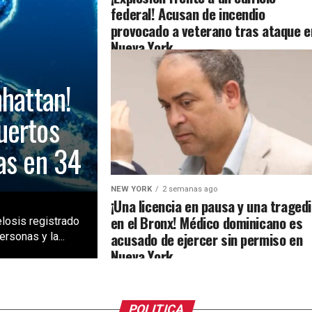
federal! Acusan de incendio
provocado a veterano tras ataque e
Nueva York
nhattan!
uertos
as en 34
NEW YORK
2 semanas ago
¡Una licencia en pausa y una traged
en el Bronx! Médico dominicano es
losis registrado
acusado de ejercer sin permiso en
rsonas y la...
Nueva York
POLITICA