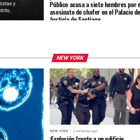
Público acusa a siete hombres por e
tistas y
asesinato de chofer en el Palacio d
rito...
Justicia de Santiago
NEW YORK
NEW YORK
2 semanas ago
¡Explosión frente a un edificio