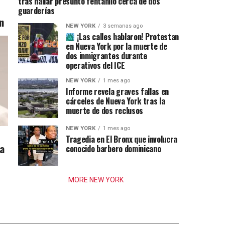
tras hallar presunto fentanilo cerca de dos
guarderías
n
NEW YORK
3 semanas ago
¡Las calles hablaron! Protestan
en Nueva York por la muerte de
dos inmigrantes durante
operativos del ICE
NEW YORK
1 mes ago
Informe revela graves fallas en
cárceles de Nueva York tras la
muerte de dos reclusos
NEW YORK
1 mes ago
Tragedia en El Bronx que involucra
ia
conocido barbero dominicano
MORE NEW YORK