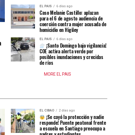
EL PAIS
6 días ago
Caso Melanie Castillo: aplazan
para el 6 de agosto audiencia de
coerción contra mujer acusada de
homicidio en Higüey
EL PAIS
6 días ago
a
¡Santo Domingo bajo vigilancia!
COE activa alerta verde por
posibles inundaciones y crecidas
de ríos
MORE EL PAIS
EL CIBAO
2 días ago
¡Se cayó la protección y nadie
responde! Puente peatonal frente
a escuela en Santiago preocupa a
padres y estudiantes