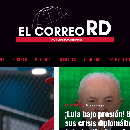
AIS
EL CIBAO
POLÍTICA
DEPORTES
EL MUNDO
ARTE Y GENT
EL MUNDO
8 horas ago
¡Lula bajo presión! 
sus crisis diplomát