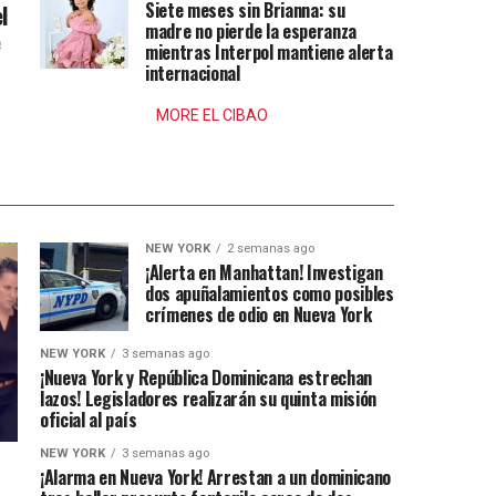
Siete meses sin Brianna: su
l
madre no pierde la esperanza
e
mientras Interpol mantiene alerta
internacional
MORE EL CIBAO
NEW YORK
2 semanas ago
¡Alerta en Manhattan! Investigan
dos apuñalamientos como posibles
crímenes de odio en Nueva York
NEW YORK
3 semanas ago
¡Nueva York y República Dominicana estrechan
lazos! Legisladores realizarán su quinta misión
oficial al país
NEW YORK
3 semanas ago
¡Alarma en Nueva York! Arrestan a un dominicano