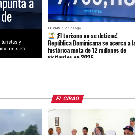
apunta a
 de
EL PAIS
2 días ago
¡El turismo no se detiene!
República Dominicana se acerca a l
 turistas y
histórica meta de 12 millones de
meros siete...
visitantes en 2026
EL CIBAO