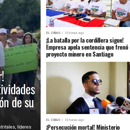
EL CIBAO
10 horas ago
¡La batalla por la cordillera sigue!
Empresa apela sentencia que frenó
proyecto minero en Santiago
!
tividades
ión de su
EL CIBAO
10 horas ago
¡Persecución mortal! Ministerio
ritales, líderes