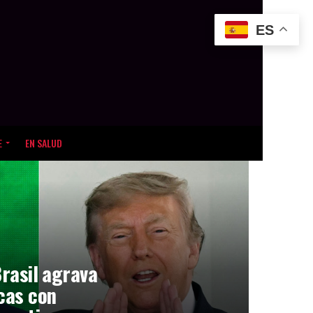
ES
E
EN SALUD
Brasil agrava
icas con