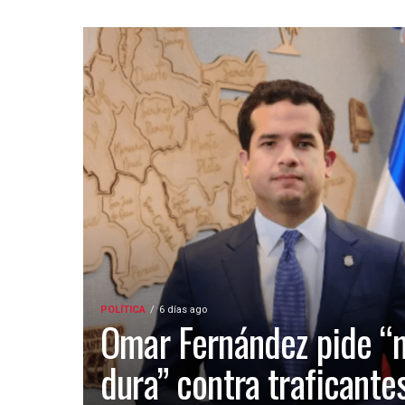
POLÍTICA
6 días ago
Omar Fernández pide “
dura” contra traficante