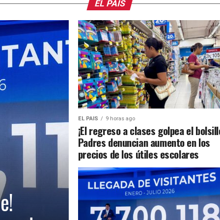
EL PAIS
EL PAIS
9 horas ago
¡El regreso a clases golpea el bolsill
Padres denuncian aumento en los
precios de los útiles escolares
e!