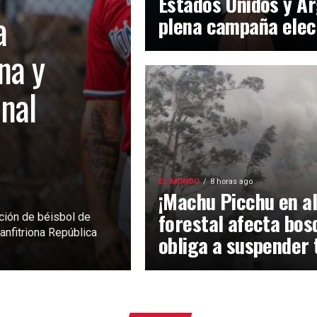
Estados Unidos y Ar
a
plena campaña elec
na y
inal
EL MUNDO
8 horas ago
¡Machu Picchu en al
forestal afecta bos
ción de béisbol de
anfitriona República
obliga a suspender 