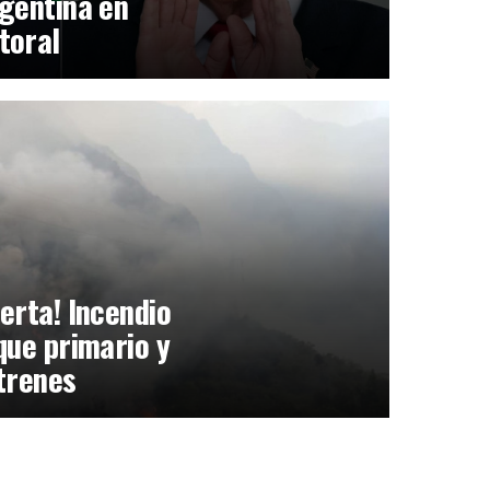
gentina en
toral
erta! Incendio
que primario y
trenes