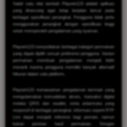
Salah satu nilai tambah Playwin123 adalah aplikasi
yang dirancang agar tetap berjalan lancar pada
berbagai spesifikasi perangkat. Pengguna tidak perlu
menggunakan perangkat dengan spesifikasi tinggi
untuk memperoleh pengalaman yang nyaman.
Playwin123 menyediakan berbagai kategori permainan
yang dapat dipilih sesuai preferensi pengguna. Variasi
permainan membuat pengalaman menjadi lebih
menarik karena pengguna memiliki banyak alternatif
hiburan dalam satu platform.
Playwin123 menawarkan pengalaman bermain yang
mengutamakan kemudahan akses, transaksi digital
melalui QRIS dan ewallet, serta antarmuka yang
responsif di berbagai perangkat. Informasi seperti RTP
Live dapat menjadi referensi bagi pemain, namun
bukan jaminan hasil permainan. Dengan