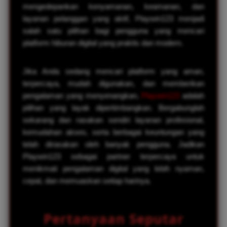
mengedepankan kenyamanan, keamanan, dan
layanan pelanggan yang aktif, Playwin123 menjadi
salah satu pilihan bagi pengguna yang mencari
platform hiburan digital yang praktis dan modern.
Jika Anda sedang mencari platform yang aman,
terpercaya, mudah digunakan, dan memberikan
pengalaman yang menyenangkan,
Playwin123
adalah
pilihan yang layak dipertimbangkan. Bergabunglah
sekarang dan rasakan sendiri layanan profesional,
kemudahan akses, serta berbagai keuntungan yang
telah dirasakan oleh banyak pengguna. Jadikan
Playwin123 sebagai partner terpercaya untuk
menikmati pengalaman digital yang lebih nyaman,
cepat, dan memuaskan setiap harinya.
Pertanyaan Seputar