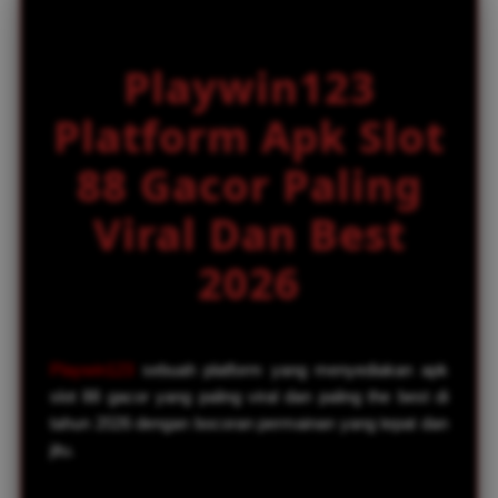
Playwin123
Platform Apk Slot
88 Gacor Paling
Viral Dan Best
2026
Playwin123
sebuah platform yang menyediakan apk
slot 88 gacor yang paling viral dan paling the best di
tahun 2026 dengan bocoran permainan yang tepat dan
jitu.