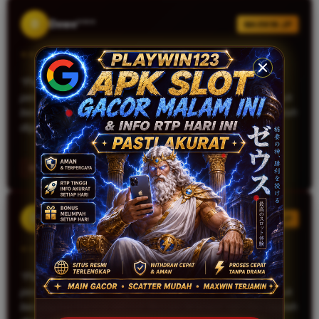
e
t
S
Siti****
MAXWIN JP
a
i
⭐⭐⭐⭐⭐
l
s
"Playwin123 memberikan pengalaman yang sangat
memuaskan. Sistemnya stabil, mudah digunakan, dan tidak
membingungkan. Saya juga merasa lebih tenang karena
keamanan platform benar-benar diperhatikan dengan baik."
🎯 Playwin 123
D
Dewe****
MAXWIN JP
⭐⭐⭐⭐⭐
"Platform ini sangat mudah dipahami bahkan untuk
pengguna baru. Saya tidak membutuhkan waktu lama untuk
beradaptasi karena seluruh fiturnya tersusun rapi dan mudah