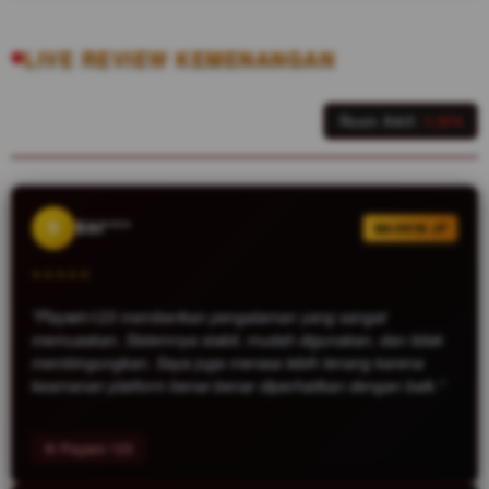
dan paling
the best di
LIVE REVIEW KEMENANGAN
tahun 2026
dengan
bocoran
Room Aktif:
1.568
permainan
yang tepat
dan jitu.
M
Mega****
V
i
e
w
l
i
c
e
n
s
e
d