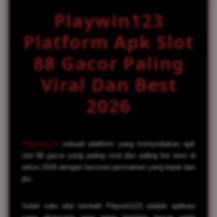
Playwin123
Platform Apk Slot
88 Gacor Paling
Viral Dan Best
2026
Playwin123
sebuah platform yang menyediakan apk
slot 88 gacor yang paling viral dan paling the best di
tahun 2026 dengan bocoran permainan yang tepat dan
jitu.
Salah satu nilai tambah Playwin123 adalah aplikasi