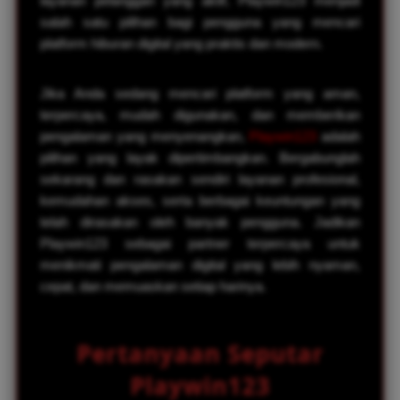
layanan pelanggan yang aktif, Playwin123 menjadi
salah satu pilihan bagi pengguna yang mencari
platform hiburan digital yang praktis dan modern.
Jika Anda sedang mencari platform yang aman,
terpercaya, mudah digunakan, dan memberikan
pengalaman yang menyenangkan,
Playwin123
adalah
pilihan yang layak dipertimbangkan. Bergabunglah
sekarang dan rasakan sendiri layanan profesional,
kemudahan akses, serta berbagai keuntungan yang
telah dirasakan oleh banyak pengguna. Jadikan
Playwin123 sebagai partner terpercaya untuk
menikmati pengalaman digital yang lebih nyaman,
cepat, dan memuaskan setiap harinya.
Pertanyaan Seputar
Playwin123