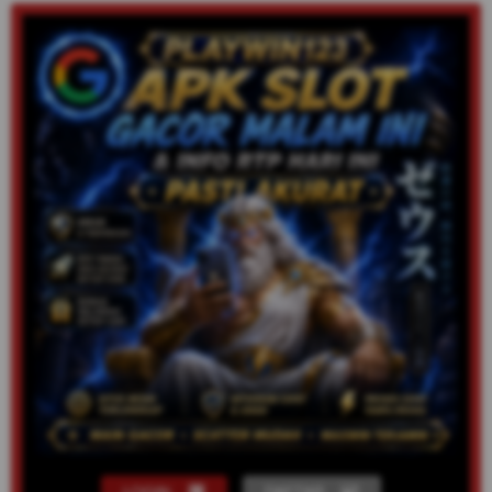
LOGIN
DAFTAR