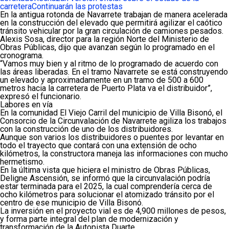
carretera
Continuarán las protestas
En la antigua rotonda de Navarrete trabajan de manera acelerada
en la construcción del elevado que permitirá agilizar el caótico
tránsito vehicular por la gran circulación de camiones pesados.
Alexis Sosa, director para la región Norte del Ministerio de
Obras Públicas, dijo que avanzan según lo programado en el
cronograma.
“Vamos muy bien y al ritmo de lo programado de acuerdo con
las áreas liberadas. En el tramo Navarrete se está construyendo
un elevado y aproximadamente en un tramo de 500 a 600
metros hacia la carretera de Puerto Plata va el distribuidor”,
expresó el funcionario.
Labores en vía
En la comunidad El Viejo Carril del municipio de Villa Bisonó, el
Consorcio de la Circunvalación de Navarrete agiliza los trabajos
con la construcción de uno de los distribuidores.
Aunque son varios los distribuidores o puentes por levantar en
todo el trayecto que contará con una extensión de ocho
kilómetros, la constructora maneja las informaciones con mucho
hermetismo.
En la última vista que hiciera el ministro de Obras Públicas,
Deligne Ascensión, se informó que la circunvalación podría
estar terminada para el 2025, la cual comprendería cerca de
ocho kilómetros para solucionar el atomizado tránsito por el
centro de ese municipio de Villa Bisonó.
La inversión en el proyecto vial es de 4,900 millones de pesos,
y forma parte integral del plan de modernización y
transformación de la Autopista Duarte.