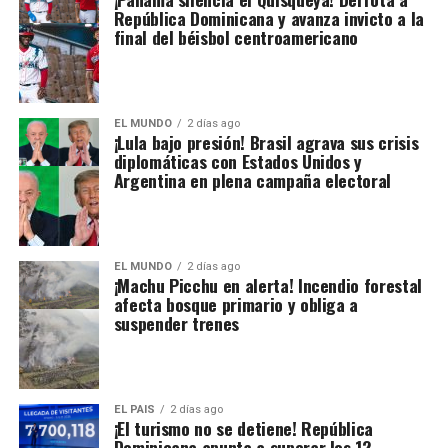
República Dominicana y avanza invicto a la
final del béisbol centroamericano
EL MUNDO
2 días ago
¡Lula bajo presión! Brasil agrava sus crisis
diplomáticas con Estados Unidos y
Argentina en plena campaña electoral
EL MUNDO
2 días ago
¡Machu Picchu en alerta! Incendio forestal
afecta bosque primario y obliga a
suspender trenes
EL PAIS
2 días ago
¡El turismo no se detiene! República
Dominicana apunta a superar los 12