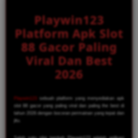
Playwin123
Platform Apk Slot
88 Gacor Paling
Viral Dan Best
2026
Playwin123
sebuah platform yang menyediakan apk
slot 88 gacor yang paling viral dan paling the best di
tahun 2026 dengan bocoran permainan yang tepat dan
jitu.
Salah satu nilai tambah Playwin123 adalah aplikasi