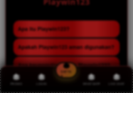
Apa itu Playwin123?
Playwin123 adalah platform yang
Apakah Playwin123 aman digunakan?
mengutamakan keamanan, kemudahan
akses, dan layanan profesional agar
Ya, Playwin123 menerapkan sistem
Apa keunggulan utama Playwin123?
pengguna memperoleh pengalaman
keamanan yang diperbarui secara berkala
digital yang nyaman serta berkualitas
sehingga aktivitas pengguna tetap
DAFTA
Keunggulannya meliputi akses cepat,
R
Apakah Playwin123 mudah diakses?
setiap saat.
terlindungi dan dapat dilakukan dengan
tampilan responsif, sistem stabil, layanan
PROMO
LOGIN
WHATSAPP
LIVE CHAT
lebih nyaman.
ramah, serta pengalaman penggunaan
Tentu. Platform dirancang agar dapat
Bagaimana kualitas layanan
yang sederhana namun tetap berkualitas.
digunakan dengan mudah melalui
Playwin123?
perangkat desktop maupun smartphone
tanpa mengurangi kenyamanan
Tim layanan siap membantu dengan
pengguna.
respons yang cepat sehingga setiap