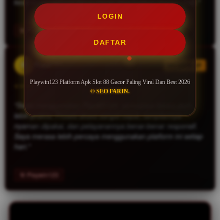
ketika dibutuhkan."
LOGIN
🎯 Login Playwin123
DAFTAR
S
Siti****
MAXWIN JP
Playwin123 Platform Apk Slot 88 Gacor Paling Viral Dan Best 2026
⭐⭐⭐⭐⭐
© SEO FARIN.
"Playwin123 memberikan pengalaman yang sangat
memuaskan. Sistemnya stabil, mudah digunakan, dan tidak
membingungkan. Saya juga merasa lebih tenang karena
keamanan platform benar-benar diperhatikan dengan baik."
🎯 Playwin 123