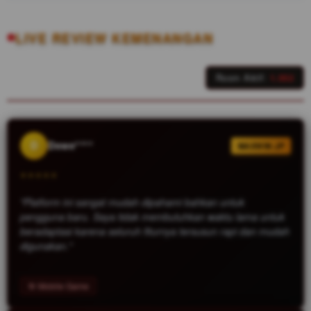
dan paling
the best di
LIVE REVIEW KEMENANGAN
tahun 2026
dengan
bocoran
Room Aktif:
1.567
permainan
yang tepat
dan jitu.
K
Kadek****
V
i
e
w
l
i
c
e
n
s
e
d