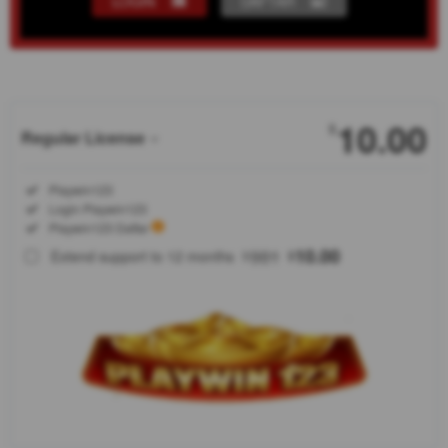
LOGIN
DAFTAR
Show More
10.00
$
Regular License
Regular
Included:
Playwin123
License
Included:
Login Playwin123
SELECTED
Included:
Playwin123 Daftar
88
$
981
10.00
Extend support to 12 months
$
$
Playwin123
adalah
sebuah
platform
yang
menyediakan
apk slot 88
gacor yang
paling viral