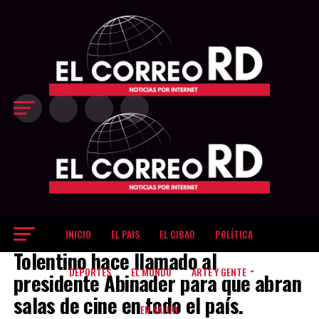
Exit mobile version
INICIO
EL PAIS
EL CIBAO
POLÍTICA
ARTE Y GENTE
Tolentino hace llamado al
DEPORTES
EL MUNDO
ARTE Y GENTE
presidente Abinader para que abran
salas de cine en todo el país.
EN SALUD