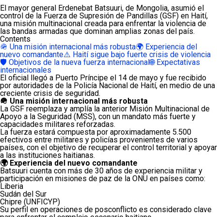
El mayor general
Erdenebat Batsuuri
, de Mongolia, asumió el
control de la Fuerza de Supresión de Pandillas (GSF) en
Haití
,
una misión multinacional creada para enfrentar la violencia de
las bandas armadas que dominan amplias zonas del país.
Contents
🪖 Una misión internacional más robusta
🌍 Experiencia del
nuevo comandante
⚠️ Haití sigue bajo fuerte crisis de violencia
🛡️ Objetivos de la nueva fuerza internacional
🌐 Expectativas
internacionales
El oficial llegó a
Puerto Príncipe
el 14 de mayo y fue recibido
por autoridades de la Policía Nacional de Haití, en medio de una
creciente crisis de seguridad.
🪖 Una misión internacional más robusta
La GSF reemplaza y amplía la anterior Misión Multinacional de
Apoyo a la Seguridad (MSS), con un mandato más fuerte y
capacidades militares reforzadas.
La fuerza estará compuesta por aproximadamente 5.500
efectivos entre militares y policías provenientes de varios
países, con el objetivo de recuperar el control territorial y apoyar
a las instituciones haitianas.
🌍 Experiencia del nuevo comandante
Batsuuri cuenta con más de 30 años de experiencia militar y
participación en misiones de paz de la ONU en países como:
Liberia
Sudán del Sur
Chipre (UNFICYP)
Su perfil en operaciones de posconflicto es considerado clave