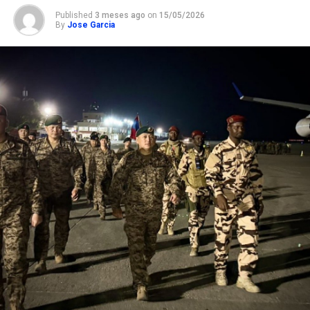
Published
3 meses ago
on
15/05/2026
By
Jose Garcia