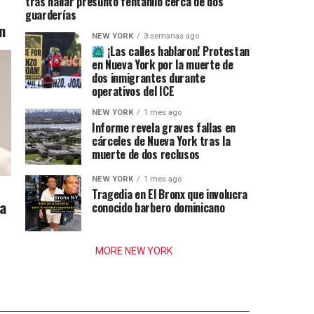
tras hallar presunto fentanilo cerca de dos
guarderías
n
NEW YORK
3 semanas ago
¡Las calles hablaron! Protestan
en Nueva York por la muerte de
dos inmigrantes durante
operativos del ICE
NEW YORK
1 mes ago
Informe revela graves fallas en
cárceles de Nueva York tras la
muerte de dos reclusos
NEW YORK
1 mes ago
Tragedia en El Bronx que involucra
ia
conocido barbero dominicano
MORE NEW YORK