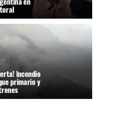
gentina en
toral
erta! Incendio
que primario y
trenes