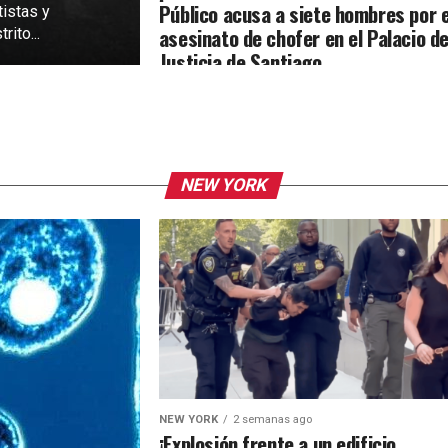
Público acusa a siete hombres por e
tistas y
asesinato de chofer en el Palacio d
rito...
Justicia de Santiago
NEW YORK
NEW YORK
2 semanas ago
¡Explosión frente a un edificio