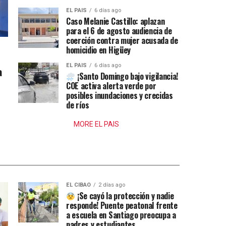
EL PAIS
6 días ago
Caso Melanie Castillo: aplazan
para el 6 de agosto audiencia de
coerción contra mujer acusada de
homicidio en Higüey
EL PAIS
6 días ago
a
¡Santo Domingo bajo vigilancia!
COE activa alerta verde por
posibles inundaciones y crecidas
de ríos
MORE EL PAIS
EL CIBAO
2 días ago
¡Se cayó la protección y nadie
responde! Puente peatonal frente
a escuela en Santiago preocupa a
padres y estudiantes