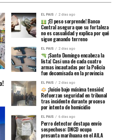
EL PAIS
2 días ago
¡El peso sorprende! Banco
Central asegura que su fortaleza
no es casualidad y explica por qué
sigue ganando terreno
EL PAIS
2 días ago
¡Santo Domingo encabeza la
lista! Casi una de cada cuatro
armas incautadas por la Policía
fue decomisada en la provincia
o!
EL PAIS
2 días ago
¡Juicio bajo máxima tensión!
Refuerzan seguridad en tribunal
tras incidente durante proceso
por intento de homicidio
EL PAIS
6 días ago
Perro detector destapa envío
sospechoso: DNCD ocupa
presunta marihuana en el AILA