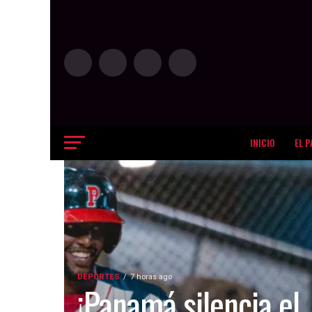
INICIO
EL P
DEPORTES
7 horas ago
¡Panamá silencia el