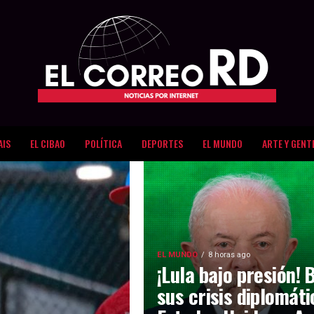
AIS
EL CIBAO
POLÍTICA
DEPORTES
EL MUNDO
ARTE Y GENT
EL MUNDO
8 horas ago
¡Lula bajo presión! 
sus crisis diplomát