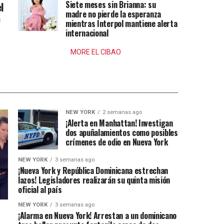
Siete meses sin Brianna: su
l
madre no pierde la esperanza
e
mientras Interpol mantiene alerta
internacional
MORE EL CIBAO
NEW YORK
2 semanas ago
¡Alerta en Manhattan! Investigan
dos apuñalamientos como posibles
crímenes de odio en Nueva York
NEW YORK
3 semanas ago
¡Nueva York y República Dominicana estrechan
lazos! Legisladores realizarán su quinta misión
oficial al país
NEW YORK
3 semanas ago
¡Alarma en Nueva York! Arrestan a un dominicano