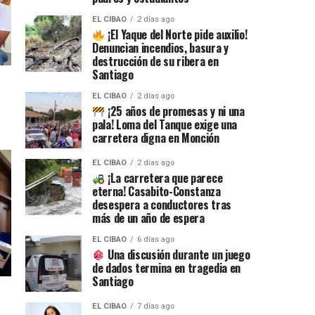
EL CIBAO
2 días ago
¡El Yaque del Norte pide auxilio!
Denuncian incendios, basura y
destrucción de su ribera en
Santiago
EL CIBAO
2 días ago
¡25 años de promesas y ni una
pala! Loma del Tanque exige una
carretera digna en Monción
EL CIBAO
2 días ago
¡La carretera que parece
eterna! Casabito-Constanza
desespera a conductores tras
más de un año de espera
EL CIBAO
6 días ago
Una discusión durante un juego
de dados termina en tragedia en
Santiago
EL CIBAO
7 días ago