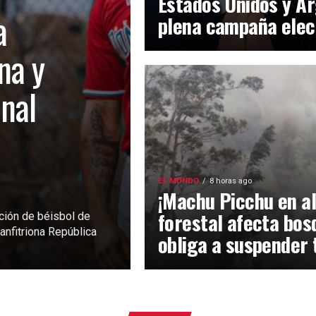
Estados Unidos y Ar
a
plena campaña elec
na y
inal
EL MUNDO
8 horas ago
¡Machu Picchu en al
forestal afecta bos
ción de béisbol de
anfitriona República
obliga a suspender 