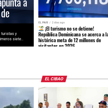
apunta a
 de
EL PAIS
2 días ago
¡El turismo no se detiene!
República Dominicana se acerca a l
 turistas y
histórica meta de 12 millones de
meros siete...
visitantes en 2026
EL CIBAO