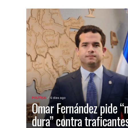
POLÍTICA
6 días ago
Omar Fernández pide “
dura” contra traficante