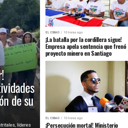
EL CIBAO
10 horas ago
¡La batalla por la cordillera sigue!
Empresa apela sentencia que frenó
proyecto minero en Santiago
!
tividades
ión de su
EL CIBAO
10 horas ago
¡Persecución mortal! Ministerio
ritales, líderes