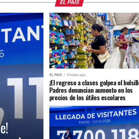
EL PAIS
EL PAIS
9 horas ago
¡El regreso a clases golpea el bolsill
Padres denuncian aumento en los
precios de los útiles escolares
e!