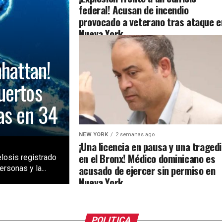
federal! Acusan de incendio
provocado a veterano tras ataque e
Nueva York
nhattan!
uertos
as en 34
NEW YORK
2 semanas ago
¡Una licencia en pausa y una traged
en el Bronx! Médico dominicano es
losis registrado
acusado de ejercer sin permiso en
rsonas y la...
Nueva York
POLITICA