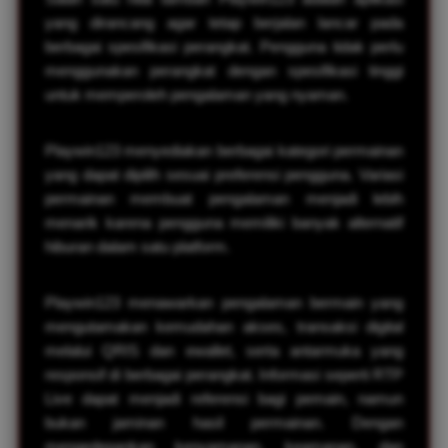
yang dirancang agar tetap berjalan lancar pada
berbagai spesifikasi perangkat. Pengguna tidak perlu
menggunakan perangkat dengan spesifikasi tinggi
untuk memperoleh pengalaman yang nyaman.
Playwin123 menyediakan berbagai kategori permainan
yang dapat dipilih sesuai preferensi pengguna. Variasi
permainan membuat pengalaman menjadi lebih
menarik karena pengguna memiliki banyak alternatif
hiburan dalam satu platform.
Playwin123 menawarkan pengalaman bermain yang
mengutamakan kemudahan akses, transaksi digital
melalui QRIS dan ewallet, serta antarmuka yang
responsif di berbagai perangkat. Informasi seperti RTP
Live dapat menjadi referensi bagi pemain, namun
bukan jaminan hasil permainan. Dengan
mengedepankan kenyamanan, keamanan, dan