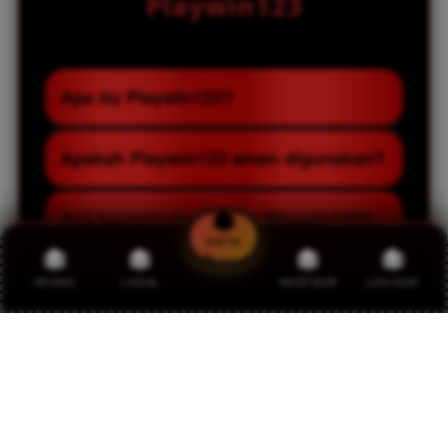
Apa itu Playwin123?
Playwin123 adalah platform yang
Apakah Playwin123 aman digunakan?
mengutamakan keamanan, kemudahan
akses, dan layanan profesional agar
Ya, Playwin123 menerapkan sistem
Apa keunggulan utama Playwin123?
pengguna memperoleh pengalaman
keamanan yang diperbarui secara berkala
digital yang nyaman serta berkualitas
sehingga aktivitas pengguna tetap
DAFTA
Keunggulannya meliputi akses cepat,
Apakah Playwin123 mudah diakses?
R
setiap saat.
terlindungi dan dapat dilakukan dengan
tampilan responsif, sistem stabil, layanan
PROMO
LOGIN
WHATSAPP
LIVE CHAT
lebih nyaman.
ramah, serta pengalaman penggunaan
Tentu. Platform dirancang agar dapat
Bagaimana kualitas layanan
yang sederhana namun tetap berkualitas.
digunakan dengan mudah melalui
Playwin123?
perangkat desktop maupun smartphone
tanpa mengurangi kenyamanan
Tim layanan siap membantu dengan
pengguna.
respons yang cepat sehingga setiap