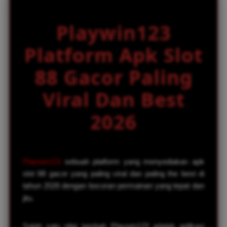
Playwin123
Platform Apk Slot
88 Gacor Paling
Viral Dan Best
2026
Playwin123
sebuah platform yang menyediakan apk
slot 88 gacor yang paling viral dan paling the best di
tahun 2026 dengan bocoran permainan yang tepat dan
jitu.
Salah satu nilai tambah Playwin123 adalah aplikasi