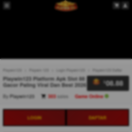
Playwin123
Playwin 123
Login Playwin123
Playwin123 Daftar
Playwin123 Platform Apk Slot 88
08.88
$
Gacor Paling Viral Dan Best 2026
By
Playwin123
303
sales
Game Online
LOGIN
DAFTAR