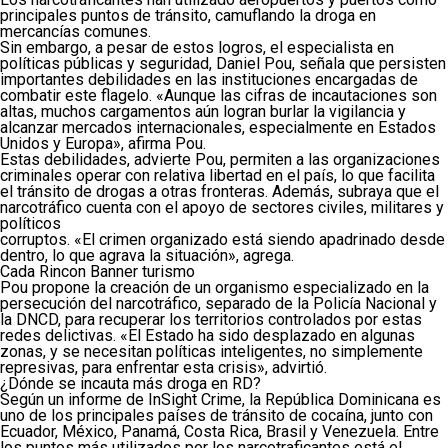
principales puntos de tránsito, camuflando la droga en
mercancías comunes.
Sin embargo, a pesar de estos logros, el especialista en
políticas públicas y seguridad, Daniel Pou, señala que persisten
importantes debilidades en las instituciones encargadas de
combatir este flagelo. «Aunque las cifras de incautaciones son
altas, muchos cargamentos aún logran burlar la vigilancia y
alcanzar mercados internacionales, especialmente en Estados
Unidos y Europa», afirma Pou.
Estas debilidades, advierte Pou, permiten a las organizaciones
criminales operar con relativa libertad en el país, lo que facilita
el tránsito de drogas a otras fronteras. Además, subraya que el
narcotráfico cuenta con el apoyo de sectores civiles, militares y
políticos
corruptos. «El crimen organizado está siendo apadrinado desde
dentro, lo que agrava la situación», agrega.
Cada Rincon Banner turismo
Pou propone la creación de un organismo especializado en la
persecución del narcotráfico, separado de la Policía Nacional y
la DNCD, para recuperar los territorios controlados por estas
redes delictivas. «El Estado ha sido desplazado en algunas
zonas, y se necesitan políticas inteligentes, no simplemente
represivas, para enfrentar esta crisis», advirtió.
¿Dónde se incauta más droga en RD?
Según un informe de InSight Crime, la República Dominicana es
uno de los principales países de tránsito de cocaína, junto con
Ecuador, México, Panamá, Costa Rica, Brasil y Venezuela. Entre
los puntos más utilizados por los narcotraficantes está el