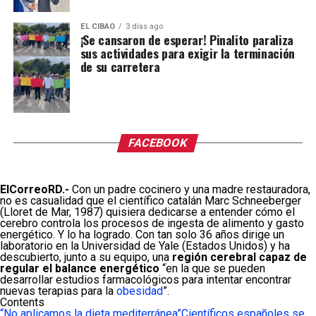
EL CIBAO
3 días ago
¡Se cansaron de esperar! Pinalito paraliza
sus actividades para exigir la terminación
de su carretera
FACEBOOK
ElCorreoRD.-
Con un padre cocinero y una madre restauradora,
no es casualidad que el científico catalán Marc Schneeberger
(Lloret de Mar, 1987) quisiera dedicarse a entender cómo el
cerebro controla los procesos de ingesta de alimento y gasto
energético. Y lo ha logrado. Con tan solo 36 años dirige un
laboratorio en la Universidad de Yale (Estados Unidos) y ha
descubierto, junto a su equipo, una
región cerebral capaz de
regular el balance energético
“en la que se pueden
desarrollar estudios farmacológicos para intentar encontrar
nuevas terapias para la
obesidad
”.
Contents
“No aplicamos la dieta mediterránea”
Científicos españoles se