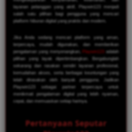
layanan pelanggan yang aktif, Playwin123 menjadi
salah satu pilihan bagi pengguna yang mencari
platform hiburan digital yang praktis dan modern.
Jika Anda sedang mencari platform yang aman,
terpercaya, mudah digunakan, dan memberikan
pengalaman yang menyenangkan,
Playwin123
adalah
pilihan yang layak dipertimbangkan. Bergabunglah
sekarang dan rasakan sendiri layanan profesional,
kemudahan akses, serta berbagai keuntungan yang
telah dirasakan oleh banyak pengguna. Jadikan
Playwin123 sebagai partner terpercaya untuk
menikmati pengalaman digital yang lebih nyaman,
cepat, dan memuaskan setiap harinya.
Pertanyaan Seputar