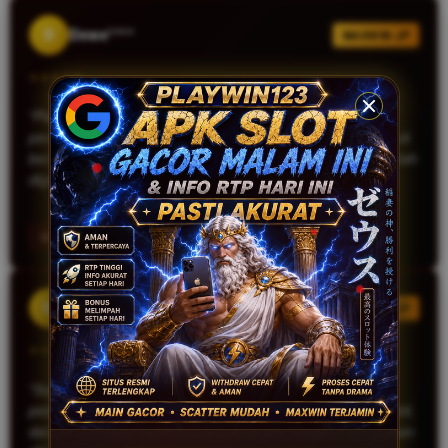
e
t
a
D
Dewe****
MAXWIN JP
i
l
⭐⭐⭐⭐⭐
s
"Platform ini sangat mudah dipahami bahkan untuk
pengguna baru. Saya tidak membutuhkan waktu lama untuk
beradaptasi karena seluruh fiturnya tersusun rapi dan mudah
digunakan."
🎯 Mobile Game
D
Dewe****
MAXWIN JP
⭐⭐⭐⭐⭐
"Platform ini sangat mudah dipahami bahkan untuk
pengguna baru. Saya tidak membutuhkan waktu lama untuk