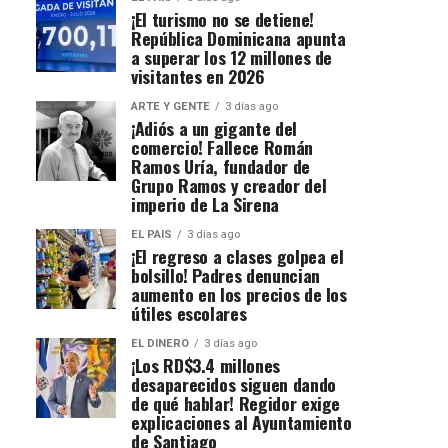
¡El turismo no se detiene!
República Dominicana apunta
a superar los 12 millones de
visitantes en 2026
ARTE Y GENTE
3 días ago
¡Adiós a un gigante del
comercio! Fallece Román
Ramos Uría, fundador de
Grupo Ramos y creador del
imperio de La Sirena
EL PAIS
3 días ago
¡El regreso a clases golpea el
bolsillo! Padres denuncian
aumento en los precios de los
útiles escolares
EL DINERO
3 días ago
¡Los RD$3.4 millones
desaparecidos siguen dando
de qué hablar! Regidor exige
explicaciones al Ayuntamiento
de Santiago