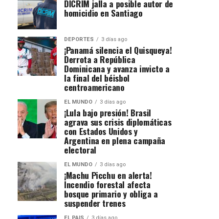
DICRIM jalla a posible autor de
homicidio en Santiago
DEPORTES
3 días ago
¡Panamá silencia el Quisqueya!
Derrota a República
Dominicana y avanza invicto a
la final del béisbol
centroamericano
EL MUNDO
3 días ago
¡Lula bajo presión! Brasil
agrava sus crisis diplomáticas
con Estados Unidos y
Argentina en plena campaña
electoral
EL MUNDO
3 días ago
¡Machu Picchu en alerta!
Incendio forestal afecta
bosque primario y obliga a
suspender trenes
EL PAIS
3 días ago