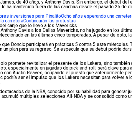
 James, de 40 años, y Anthony Davis. Sin embargo, el debut del
ue lo ha mantenido fuera de las canchas desde el pasado 25 de d
res inversiones para Pinalito
Ocho años esperando una carreter
la carretera
Continuarán las protestas
el canje que lo llevó a los Mavericks
Anthony Davis a los Dallas Mavericks, no ha jugado en los último
leccionado en las últimas cinco temporadas. A pesar de esto, la 
.
 que Doncic participará en prácticas 5 contra 5 este miércoles. T
n un plan para su regreso. Se especula que su debut podría darse
lo promete revitalizar el presente de los Lakers, sino también 
os, especialmente en jugadas de pick-and-roll, será clave para as
ro con Austin Reaves, ocupando el puesto que anteriormente perte
 podría ser el impulso que los Lakers necesitan para volver a lo
.
estacados de la NBA, conocido por su habilidad para generar jue
de acumuló múltiples selecciones All-NBA y se consolidó como un