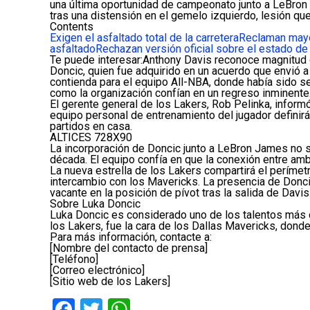
una última oportunidad de campeonato junto a LeBron
tras una distensión en el gemelo izquierdo, lesión q
Contents
Exigen el asfaltado total de la carretera
Reclaman mayo
asfaltado
Rechazan versión oficial sobre el estado de 
Te puede interesar:Anthony Davis reconoce magnitud d
Doncic, quien fue adquirido en un acuerdo que envió a 
contienda para el equipo All-NBA, donde había sido se
como la organización confían en un regreso inminente
El gerente general de los Lakers, Rob Pelinka, informó
equipo personal de entrenamiento del jugador definirá
partidos en casa.
ALTICES 728X90
La incorporación de Doncic junto a LeBron James no so
década. El equipo confía en que la conexión entre amb
La nueva estrella de los Lakers compartirá el perímet
intercambio con los Mavericks. La presencia de Doncic
vacante en la posición de pívot tras la salida de Davis
Sobre Luka Doncic
Luka Doncic es considerado uno de los talentos más d
los Lakers, fue la cara de los Dallas Mavericks, don
Para más información, contacte a:
[Nombre del contacto de prensa]
[Teléfono]
[Correo electrónico]
[Sitio web de los Lakers]
Facebook
Twitter
WhatsApp