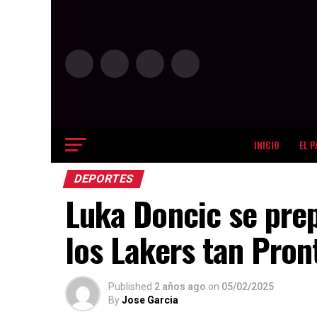
INICIO
EL P
DEPORTES
Luka Doncic se pre
los Lakers tan Pron
Published
2 años ago
on
05/02/2025
By
Jose Garcia