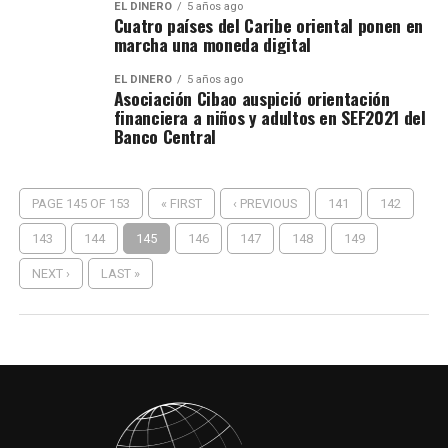
EL DINERO
5 años ago
Cuatro países del Caribe oriental ponen en
marcha una moneda digital
EL DINERO
5 años ago
Asociación Cibao auspició orientación
financiera a niños y adultos en SEF2021 del
Banco Central
PAGE 145 OF 153
« FIRST
‹ PREVIOUS
141
142
143
144
145
146
147
148
149
NEXT ›
LAST »