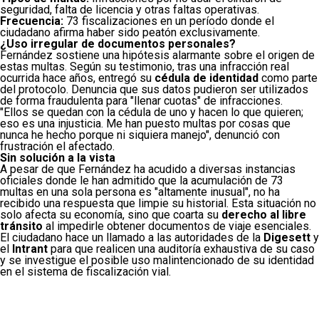
seguridad, falta de licencia y otras faltas operativas.
Frecuencia:
73 fiscalizaciones en un período donde el
ciudadano afirma haber sido peatón exclusivamente.
¿Uso irregular de documentos personales?
Fernández sostiene una hipótesis alarmante sobre el origen de
estas multas. Según su testimonio, tras una infracción real
ocurrida hace años, entregó su
cédula de identidad
como parte
del protocolo. Denuncia que sus datos pudieron ser utilizados
de forma fraudulenta para "llenar cuotas" de infracciones.
"Ellos se quedan con la cédula de uno y hacen lo que quieren;
eso es una injusticia. Me han puesto multas por cosas que
nunca he hecho porque ni siquiera manejo", denunció con
frustración el afectado.
Sin solución a la vista
A pesar de que Fernández ha acudido a diversas instancias
oficiales donde le han admitido que la acumulación de 73
multas en una sola persona es "altamente inusual", no ha
recibido una respuesta que limpie su historial. Esta situación no
solo afecta su economía, sino que coarta su
derecho al libre
tránsito
al impedirle obtener documentos de viaje esenciales.
El ciudadano hace un llamado a las autoridades de la
Digesett
y
el
Intrant
para que realicen una auditoría exhaustiva de su caso
y se investigue el posible uso malintencionado de su identidad
en el sistema de fiscalización vial.