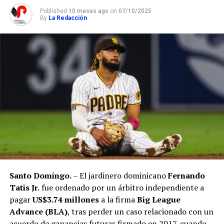
Published
10 meses ago
on
07/10/2025
By
La Redacción
Santo Domingo.
– El jardinero dominicano
Fernando
Tatis Jr.
fue ordenado por un árbitro independiente a
pagar
US$3.74 millones
a la firma
Big League
Advance (BLA)
, tras perder un caso relacionado con un
acuerdo de ganancias futuras firmado en 2017, cuando