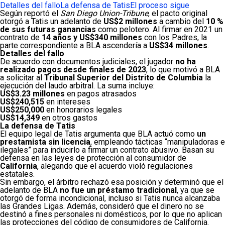
Detalles del fallo
La defensa de Tatis
El proceso sigue
Según reportó el
San Diego Union-Tribune
, el pacto original
otorgó a Tatis un adelanto de
US$2 millones
a cambio del
10 %
de sus futuras ganancias
como pelotero. Al firmar en 2021 un
contrato de
14 años y US$340 millones
con los Padres, la
parte correspondiente a BLA ascendería a
US$34 millones
.
Detalles del fallo
De acuerdo con documentos judiciales, el jugador
no ha
realizado pagos desde finales de 2023
, lo que motivó a BLA
a solicitar al
Tribunal Superior del Distrito de Columbia
la
ejecución del laudo arbitral. La suma incluye:
US$3.23 millones
en pagos atrasados
US$240,515
en intereses
US$250,000
en honorarios legales
US$14,349
en otros gastos
La defensa de Tatis
El equipo legal de Tatis argumenta que BLA actuó como
un
prestamista sin licencia
, empleando tácticas “manipuladoras e
ilegales” para inducirlo a firmar un contrato abusivo. Basan su
defensa en las leyes de protección al consumidor de
California
, alegando que el acuerdo violó regulaciones
estatales.
Sin embargo, el árbitro rechazó esa posición y determinó que el
adelanto de BLA
no fue un préstamo tradicional
, ya que se
otorgó de forma incondicional, incluso si Tatis nunca alcanzaba
las Grandes Ligas. Además, consideró que el dinero no se
destinó a fines personales ni domésticos, por lo que no aplican
las protecciones del código de consumidores de California.